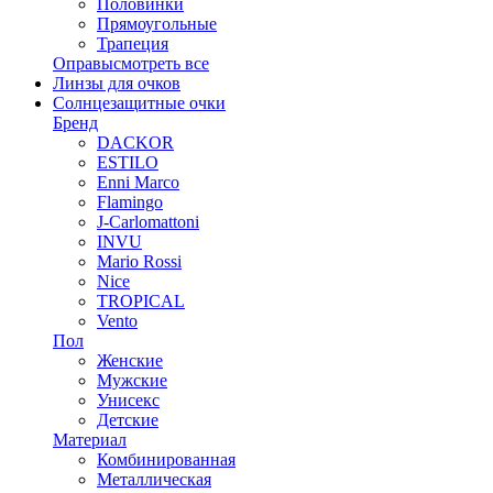
Половинки
Прямоугольные
Трапеция
Оправы
смотреть все
Линзы для очков
Солнцезащитные очки
Бренд
DACKOR
ESTILO
Enni Marco
Flamingo
J-Carlomattoni
INVU
Mario Rossi
Nice
TROPICAL
Vento
Пол
Женские
Мужские
Унисекс
Детские
Материал
Комбинированная
Металлическая