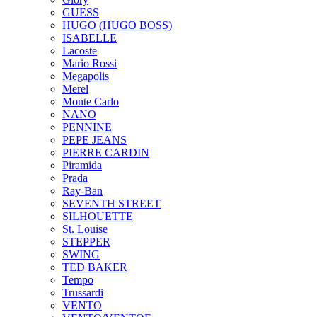
GUESS
HUGO (HUGO BOSS)
ISABELLE
Lacoste
Mario Rossi
Megapolis
Merel
Monte Carlo
NANO
PENNINE
PEPE JEANS
PIERRE CARDIN
Piramida
Prada
Ray-Ban
SEVENTH STREET
SILHOUETTE
St. Louise
STEPPER
SWING
TED BAKER
Tempo
Trussardi
VENTO