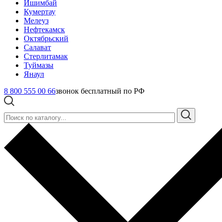
Ишимбай
Кумертау
Мелеуз
Нефтекамск
Октябрьский
Салават
Стерлитамак
Туймазы
Янаул
8 800 555 00 66
звонок бесплатный по РФ