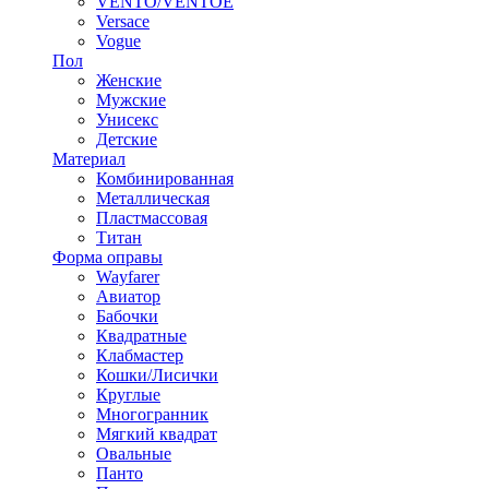
VENTO/VENTOE
Versace
Vogue
Пол
Женские
Мужские
Унисекс
Детские
Материал
Комбинированная
Металлическая
Пластмассовая
Титан
Форма оправы
Wayfarer
Авиатор
Бабочки
Квадратные
Клабмастер
Кошки/Лисички
Круглые
Многогранник
Мягкий квадрат
Овальные
Панто