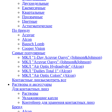
Двухнедельные
Ежемесячные
Квартальные
Прозрачные
Цветные
Астигматические
По бренду
Acuvue
Alcon
Bausch Lomb
Cooper Vision
Самые популярные
МКЛ "1-Day Acuvue Oasys" (Johnson&Johnson)
МКЛ "Acuvue Oasys" (Johnson&Johnson)
МКЛ "Air Optix Hydraglyde" (Alcon)
МКЛ "Dailies Total 1" (Alcon)
МКЛ "Air Optix Colors" (Alcon)
Контактные линзы
смотреть все
Растворы и аксессуары
Для контактных линз
Растворы
Увлажняющие капли
Контейнер для хранения контактных линз
Бренд
Alcon