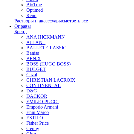
BioTrue
Optimed
Renu
Растворы и аксессуары
смотреть все
Оправы
Бренд
ANA HICKMANN
ATLANT
BALLET CLASSIC
Baniss
BEN.X
BOSS (HUGO BOSS)
BULGET
Cazal
CHRISTIAN LACROIX
CONTINENTAL
D&G
DACKOR
EMILIO PUCCI
Emporio Armani
Enni Marco
ESTILO
Fisher Price
Genny
Glory