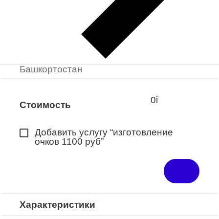
Заказать примерку
Закажите понравившуюся модель
в ближайший салон “Оптик-Экспресс”.
*Доступно для Республики
Башкортостан
0
i
Стоимость
Добавить услугу “изготовление
очков 1100 руб”
Характеристики