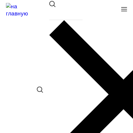
Оправа VENTO/VENTOE DELUX
мет. VD3146 C03
в наличии () *наличие товара в
конкретном салоне необходимо
уточнять отдельно
Сравнить товар
Поделиться в соц. сетях: