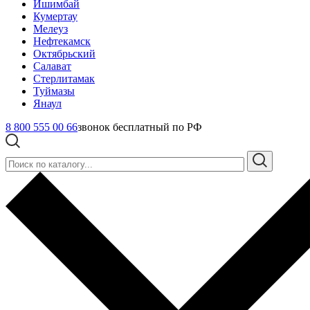
Ишимбай
Кумертау
Мелеуз
Нефтекамск
Октябрьский
Салават
Стерлитамак
Туймазы
Янаул
8 800 555 00 66
звонок бесплатный по РФ