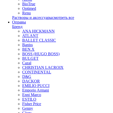
BioTrue
Optimed
Renu
Растворы и аксессуары
смотреть все
Оправы
Бренд
ANA HICKMANN
ATLANT
BALLET CLASSIC
Baniss
BEN.X
BOSS (HUGO BOSS)
BULGET
Cazal
CHRISTIAN LACROIX
CONTINENTAL
D&G
DACKOR
EMILIO PUCCI
Emporio Armani
Enni Marco
ESTILO
Fisher Price
Genny
Glory