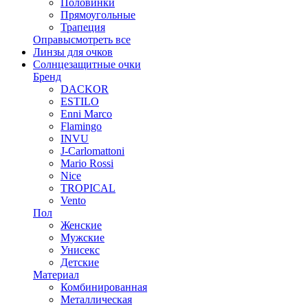
Половинки
Прямоугольные
Трапеция
Оправы
смотреть все
Линзы для очков
Солнцезащитные очки
Бренд
DACKOR
ESTILO
Enni Marco
Flamingo
INVU
J-Carlomattoni
Mario Rossi
Nice
TROPICAL
Vento
Пол
Женские
Мужские
Унисекс
Детские
Материал
Комбинированная
Металлическая