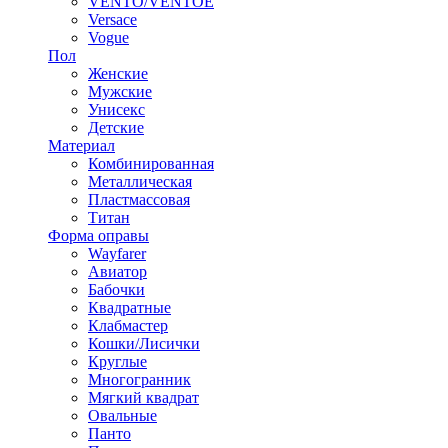
VENTO/VENTOE
Versace
Vogue
Пол
Женские
Мужские
Унисекс
Детские
Материал
Комбинированная
Металлическая
Пластмассовая
Титан
Форма оправы
Wayfarer
Авиатор
Бабочки
Квадратные
Клабмастер
Кошки/Лисички
Круглые
Многогранник
Мягкий квадрат
Овальные
Панто