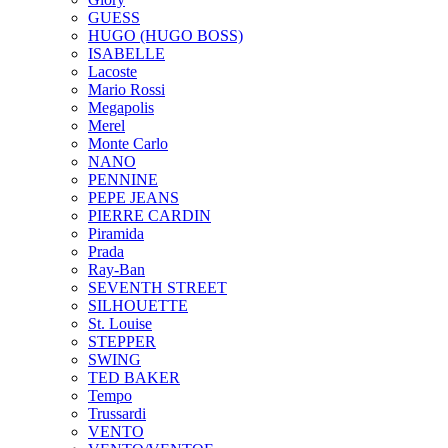
GUESS
HUGO (HUGO BOSS)
ISABELLE
Lacoste
Mario Rossi
Megapolis
Merel
Monte Carlo
NANO
PENNINE
PEPE JEANS
PIERRE CARDIN
Piramida
Prada
Ray-Ban
SEVENTH STREET
SILHOUETTE
St. Louise
STEPPER
SWING
TED BAKER
Tempo
Trussardi
VENTO