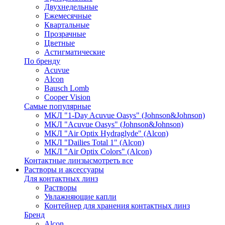
Двухнедельные
Ежемесячные
Квартальные
Прозрачные
Цветные
Астигматические
По бренду
Acuvue
Alcon
Bausch Lomb
Cooper Vision
Самые популярные
МКЛ "1-Day Acuvue Oasys" (Johnson&Johnson)
МКЛ "Acuvue Oasys" (Johnson&Johnson)
МКЛ "Air Optix Hydraglyde" (Alcon)
МКЛ "Dailies Total 1" (Alcon)
МКЛ "Air Optix Colors" (Alcon)
Контактные линзы
смотреть все
Растворы и аксессуары
Для контактных линз
Растворы
Увлажняющие капли
Контейнер для хранения контактных линз
Бренд
Alcon