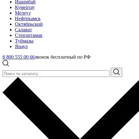
Ишимбай
Кумертау
Мелеуз
Нефтекамск
Октябрьский
Салават
Стерлитамак
Туймазы
Янаул
8 800 555 00 66
звонок бесплатный по РФ