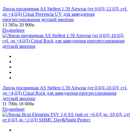
Линза прозрачная AS Stellest 1.59 Airwear (от 0,0Д/-12,0Д; cyl.
до +4,0Д) Crizal Prevencia UV для замедления
прогрессирования детской миопии
13 585
u
20 900
u
Подробнее
Линза прозрачная AS Stellest 1.59 Airwear (от 0,0Д/-10,0Д; cyl.
до +4,0Д) Crizal Rock для замедления прогрессирования
детской миопии
11 700
u
18 000
u
Подробнее