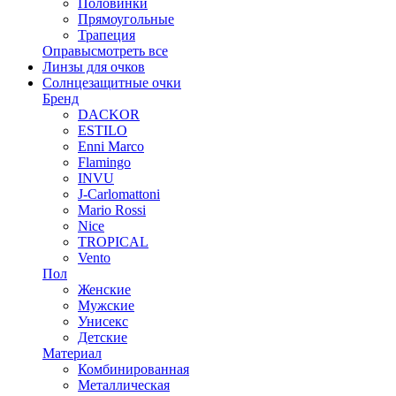
Половинки
Прямоугольные
Трапеция
Оправы
смотреть все
Линзы для очков
Солнцезащитные очки
Бренд
DACKOR
ESTILO
Enni Marco
Flamingo
INVU
J-Carlomattoni
Mario Rossi
Nice
TROPICAL
Vento
Пол
Женские
Мужские
Унисекс
Детские
Материал
Комбинированная
Металлическая