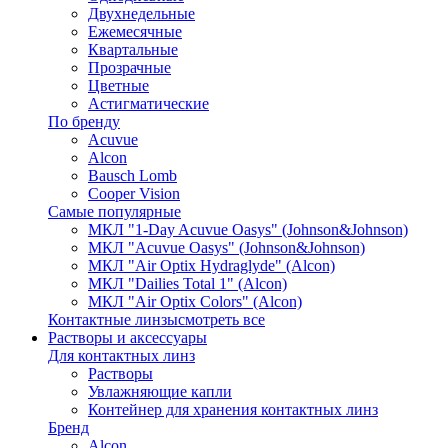
Двухнедельные
Ежемесячные
Квартальные
Прозрачные
Цветные
Астигматические
По бренду
Acuvue
Alcon
Bausch Lomb
Cooper Vision
Самые популярные
МКЛ "1-Day Acuvue Oasys" (Johnson&Johnson)
МКЛ "Acuvue Oasys" (Johnson&Johnson)
МКЛ "Air Optix Hydraglyde" (Alcon)
МКЛ "Dailies Total 1" (Alcon)
МКЛ "Air Optix Colors" (Alcon)
Контактные линзы
смотреть все
Растворы и аксессуары
Для контактных линз
Растворы
Увлажняющие капли
Контейнер для хранения контактных линз
Бренд
Alcon