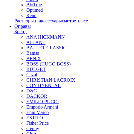
BioTrue
Optimed
Renu
Растворы и аксессуары
смотреть все
Оправы
Бренд
ANA HICKMANN
ATLANT
BALLET CLASSIC
Baniss
BEN.X
BOSS (HUGO BOSS)
BULGET
Cazal
CHRISTIAN LACROIX
CONTINENTAL
D&G
DACKOR
EMILIO PUCCI
Emporio Armani
Enni Marco
ESTILO
Fisher Price
Genny
Glory