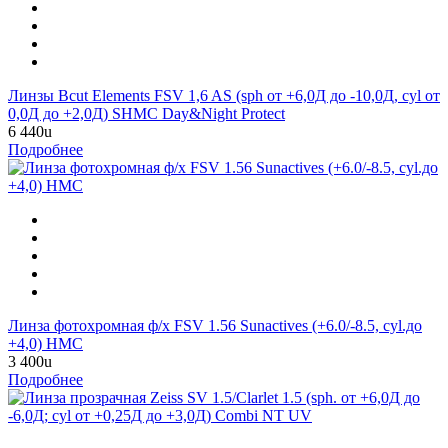
Линзы Bcut Elements FSV 1,6 AS (sph от +6,0Д до -10,0Д, cyl от
0,0Д до +2,0Д) SHMC Day&Night Protect
6 440
u
Подробнее
Линза фотохромная ф/х FSV 1.56 Sunactives (+6.0/-8.5, cyl.до
+4,0) HMC
3 400
u
Подробнее