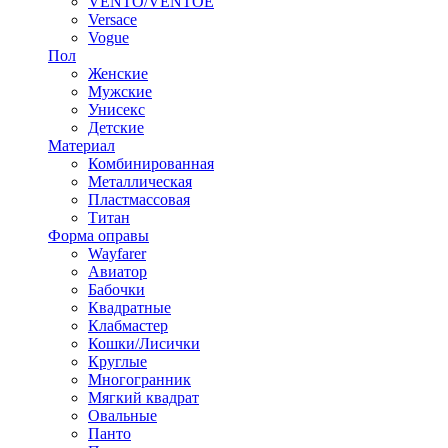
VENTO/VENTOE
Versace
Vogue
Пол
Женские
Мужские
Унисекс
Детские
Материал
Комбинированная
Металлическая
Пластмассовая
Титан
Форма оправы
Wayfarer
Авиатор
Бабочки
Квадратные
Клабмастер
Кошки/Лисички
Круглые
Многогранник
Мягкий квадрат
Овальные
Панто