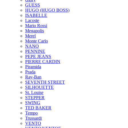
GUESS
HUGO (HUGO BOSS)
ISABELLE
Lacoste
Mario Rossi
Megapolis
Merel
Monte Carlo
NANO
PENNINE
PEPE JEANS
PIERRE CARDIN
Piramida
Prada
Ray-Ban
SEVENTH STREET
SILHOUETTE
St. Louise
STEPPER
SWING
TED BAKER
Tempo
Trussardi
VENTO