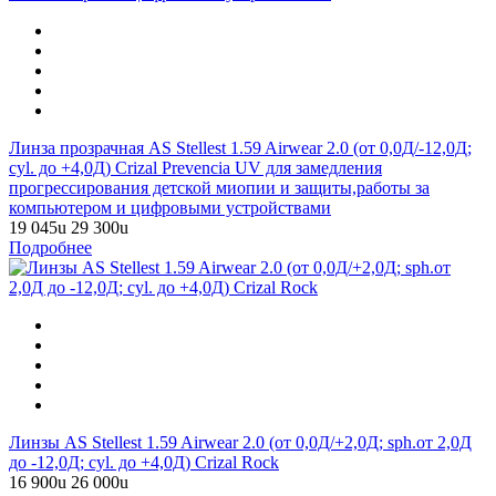
Линза прозрачная AS Stellest 1.59 Airwear 2.0 (от 0,0Д/-12,0Д;
cyl. до +4,0Д) Crizal Prevencia UV для замедления
прогрессирования детской миопии и защиты,работы за
компьютером и цифровыми устройствами
19 045
u
29 300
u
Подробнее
Линзы AS Stellest 1.59 Airwear 2.0 (от 0,0Д/+2,0Д; sph.от 2,0Д
до -12,0Д; cyl. до +4,0Д) Crizal Rock
16 900
u
26 000
u