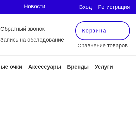
Новости
Вход
Регистрация
Обратный звонок
Корзина
Запись на обследование
Сравнение товаров
ые очки
Аксессуары
Бренды
Услуги
 и аксессуары
защитные очки
тактные линзы
Оправы
ксессуары
е
еть все
мотреть все
мотреть все