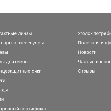
 стопперы
Футляры для очков
МКЛ "Air Optix Hydraglyde"
(Alcon)
МКЛ "Dailies Total 1" (Alcon)
МКЛ "Air Optix Colors" (Alcon)
тактные линзы
Уголок потреб
творы и аксессуары
Полезная инф
авы
Новости
зы для очков
Частые вопро
нцезащитные очки
Отзывы
уги
нды
ии
арочный сертификат