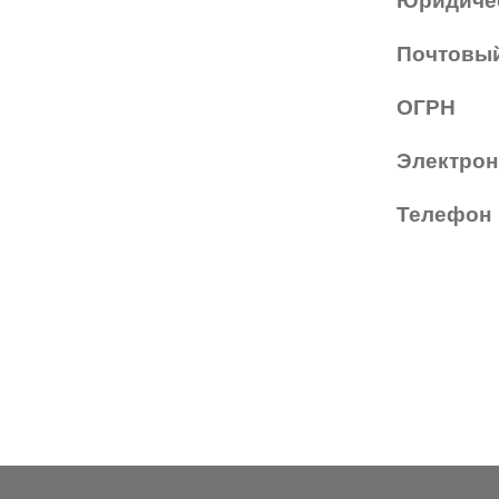
Юридиче
SWING
Почтовый
TED BAKER
Tempo
ОГРН
Trussardi
Электрон
VENTO
Телефон
VENTO/VENTOE
Versace
Vogue
Форма оправы
Wayfarer