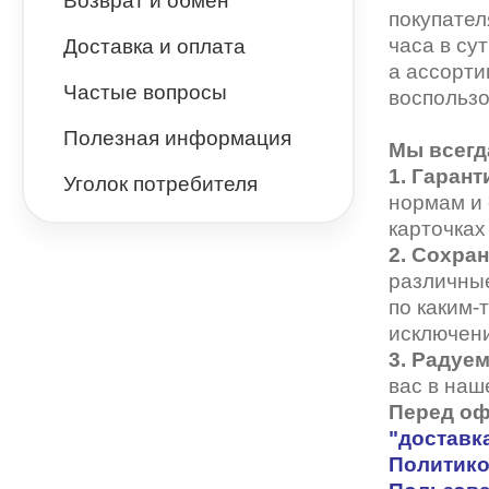
Аэрозоли для очков
Возврат и обмен
Окклюдеры и
покупател
BEN.X
Прозрачные
J-Carlomattoni
часа в су
Доставка и оплата
а ассорти
BOSS (HUGO BOSS)
Цветные
INVU
Частые вопросы
воспользо
BULGET
Астигматические
Mario Rossi
Полезная информация
Мы всегд
Cazal
Nice
1. Гарант
Уголок потребителя
нормам и
CHRISTIAN LACROIX
TROPICAL
карточках
CONTINENTAL
Vento
2. Сохра
различные
D&G
по каким-
исключени
DACKOR
3. Радуем
EMILIO PUCCI
вас в наш
Перед оф
Emporio Armani
"
доставка
Политико
Enni Marco