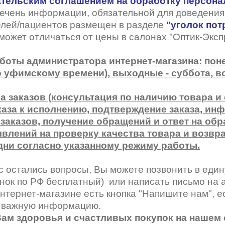
тельским соглашением на обработку персон
ечень информации, обязательной для доведения 
елей/пациентов размещен в разделе
"
уголок пот
может отличаться от цены в салонах "Оптик-Эксп
боты администратора интернет-магазина: понед
по уфимскому времени), выходные - суббота, в
а заказов (консультация по наличию товара и
каза к исполнению, подтверждение заказа, и
 заказов, получение обращений и ответ на обр
явлений на проверку качества товара и возвра
дни согласно указанному режиму работы.
с остались вопросы, Вы можете позвонить в ед
нок по РФ бесплатный) или написать письмо на
нтернет-магазине есть кнопка "Напишите нам", 
 важную информацию.
ам здоровья и счастливых покупок на нашем 