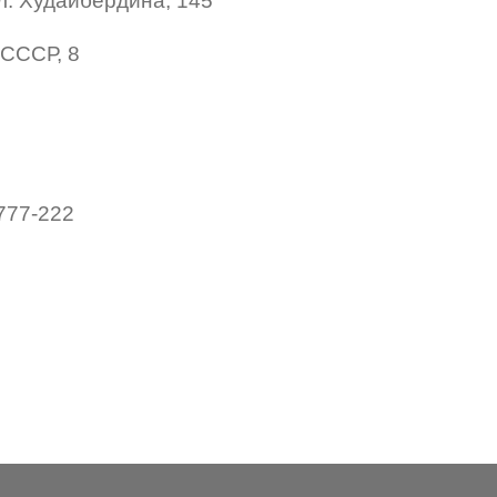
ул. Худайбердина, 145
т СССР, 8
2777-222