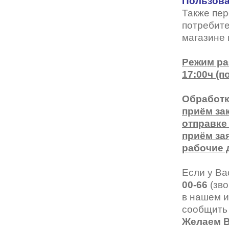
Пользова
ESTILO
Также пер
потребит
Fisher Price
магазине 
Genny
Режим ра
Glory
17:00ч (
GUESS
Обработк
HUGO (HUGO BOSS)
приём за
отправке
ISABELLE
приём за
рабочие 
Lacoste
Mario Rossi
Если у Ва
00-66
(зво
Megapolis
в нашем и
Merel
сообщить
Желаем В
Monte Carlo