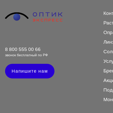
Авиатор
Кон
Бабочки
Рас
Квадратные
Опр
Клабмастер
Лин
Кошки/Лисички
8 800 555 00 66
Сол
Круглые
звонок бесплатный по РФ
Усл
Многогранник
Бре
Напишите нам
Мягкий квадрат
Акц
Овальные
Под
Панто
Мон
Половинки