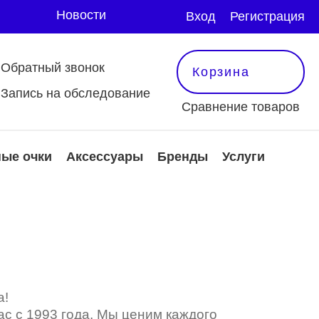
Новости
Вход
Регистрация
Обратный звонок
Корзина
Запись на обследование
Сравнение товаров
ые очки
Аксессуары
Бренды
Услуги
 и аксессуары
защитные очки
тактные линзы
Оправы
ксессуары
е
еть все
мотреть все
мотреть все
а!
с с 1993 года. Мы ценим каждого