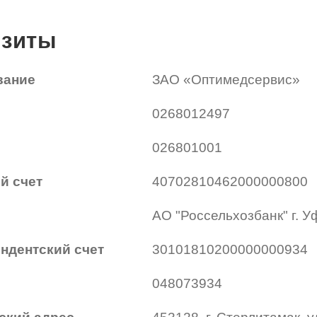
изиты
вание
ЗАО «Оптимедсервис»
0268012497
026801001
й счет
40702810462000000800
АО "Россельхозбанк" г. 
ндентский счет
30101810200000000934
048073934