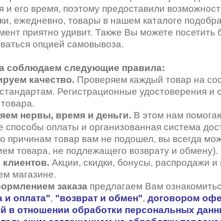
 стопперы
Футляры для очков
МКЛ "Air Optix Hydraglyde"
я и его время, поэтому предоставили возможност
(Alcon)
тки, ежедневно, товары в нашем каталоге подобр
мент приятно удивит. Также Вы можете посетить 
МКЛ "Dailies Total 1" (Alcon)
ваться опцией самовывоза.
МКЛ "Air Optix Colors" (Alcon)
а соблюдаем следующие правила:
ируем качество.
Проверяем каждый товар на со
 стандартам. Регистрационные удостоверения и
 товара.
няем нервы, время и деньги.
В этом нам помога
 способы оплаты и организованная система дост
то причинам товар вам не подошел, вы всегда мож
ем товара, не подлежащего возврату и обмену).
 клиентов.
Акции, скидки, бонусы, распродажи и
ем магазине.
ормлением заказа
предлагаем Вам ознакомитьс
 и оплата
"
,
"
возврат и обмен
"
,
договором оф
й в отношении обработки персональных дан