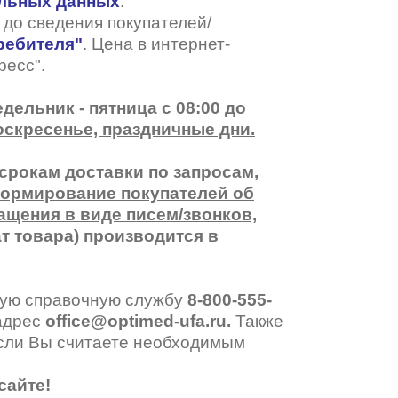
альных данных
.
до сведения покупателей/
ребителя
"
. Цена в интернет-
ресс".
ельник - пятница с 08:00 до
оскресенье, праздничные дни.
 срокам доставки по запросам,
нформирование покупателей об
ащения в виде писем/звонков,
т товара) производится в
иную справочную службу
8-800-555-
 адрес
office@optimed-ufa.ru
.
Также
если Вы считаете необходимым
сайте!