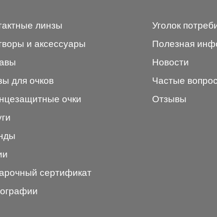
тактные линзы
Уголок потреб
творы и аксессуары
Полезная инф
авы
Новости
зы для очков
Частые вопро
нцезащитные очки
Отзывы
уги
нды
ии
арочный сертификат
ографии