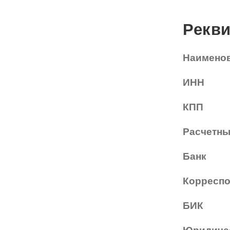
NANO
Рекв
PENNINE
Наимено
PEPE JEANS
PIERRE CARDIN
ИНН
Piramida
КПП
Prada
Расчетны
Ray-Ban
Банк
SEVENTH STREET
SILHOUETTE
Корреспо
St. Louise
БИК
STEPPER