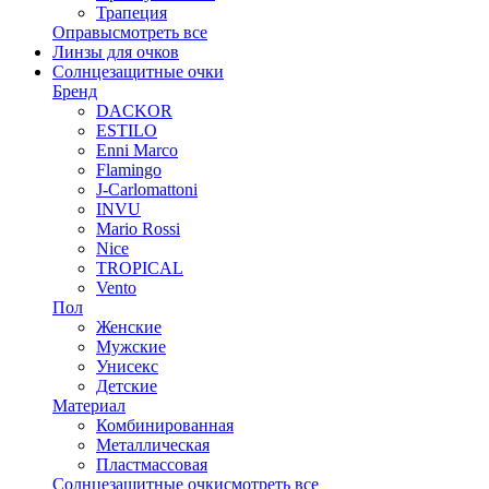
Трапеция
Оправы
смотреть все
Линзы для очков
Солнцезащитные очки
Бренд
DACKOR
ESTILO
Enni Marco
Flamingo
J-Carlomattoni
INVU
Mario Rossi
Nice
TROPICAL
Vento
Пол
Женские
Мужские
Унисекс
Детские
Материал
Комбинированная
Металлическая
Пластмассовая
Солнцезащитные очки
смотреть все