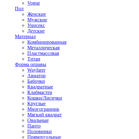
Vogue
Пол
Женские
Мужские
Унисекс
Детские
Материал
Комбинированная
Металлическая
Пластмассовая
Титан
Форма оправы
Wayfarer
Авиатор
Бабочки
Квадратные
Клабмастер
Кошки/Лисички
Круглые
Многогранник
Мягкий квадрат
Овальные
Панто
Половинки
Прямоугольные