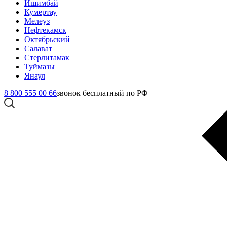
Ишимбай
Кумертау
Мелеуз
Нефтекамск
Октябрьский
Салават
Стерлитамак
Туймазы
Янаул
8 800 555 00 66
звонок бесплатный по РФ