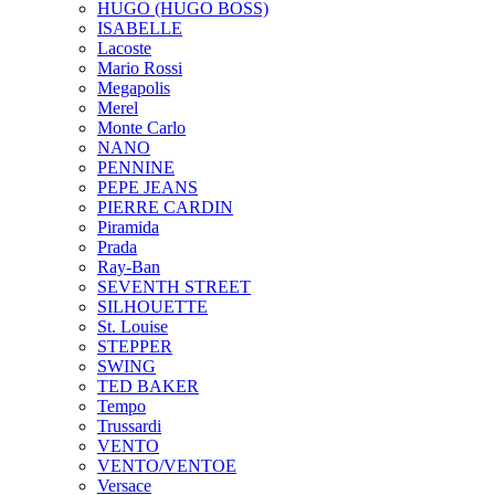
HUGO (HUGO BOSS)
ISABELLE
Lacoste
Mario Rossi
Megapolis
Merel
Monte Carlo
NANO
PENNINE
PEPE JEANS
PIERRE CARDIN
Piramida
Prada
Ray-Ban
SEVENTH STREET
SILHOUETTE
St. Louise
STEPPER
SWING
TED BAKER
Tempo
Trussardi
VENTO
VENTO/VENTOE
Versace