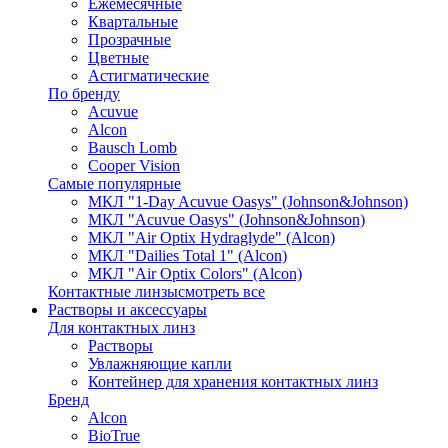
Ежемесячные
Квартальные
Прозрачные
Цветные
Астигматические
По бренду
Acuvue
Alcon
Bausch Lomb
Cooper Vision
Самые популярные
МКЛ "1-Day Acuvue Oasys" (Johnson&Johnson)
МКЛ "Acuvue Oasys" (Johnson&Johnson)
МКЛ "Air Optix Hydraglyde" (Alcon)
МКЛ "Dailies Total 1" (Alcon)
МКЛ "Air Optix Colors" (Alcon)
Контактные линзы
смотреть все
Растворы и аксессуары
Для контактных линз
Растворы
Увлажняющие капли
Контейнер для хранения контактных линз
Бренд
Alcon
BioTrue