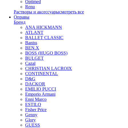
Optimed
Renu
Растворы и аксессуары
смотреть все
Оправы
Бренд
ANA HICKMANN
ATLANT
BALLET CLASSIC
Baniss
BEN.X
BOSS (HUGO BOSS)
BULGET
Cazal
CHRISTIAN LACROIX
CONTINENTAL
D&G
DACKOR
EMILIO PUCCI
Emporio Armani
Enni Marco
ESTILO
Fisher Price
Genny
Glory
GUESS