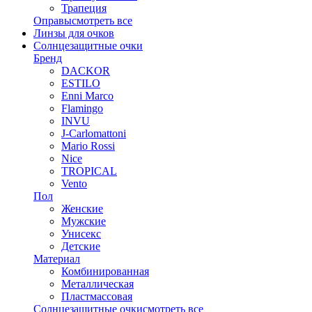
Трапеция
Оправы
смотреть все
Линзы для очков
Солнцезащитные очки
Бренд
DACKOR
ESTILO
Enni Marco
Flamingo
INVU
J-Carlomattoni
Mario Rossi
Nice
TROPICAL
Vento
Пол
Женские
Мужские
Унисекс
Детские
Материал
Комбинированная
Металлическая
Пластмассовая
Солнцезащитные очки
смотреть все