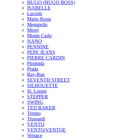
HUGO (HUGO BOSS)
ISABELLE
Lacoste
Mario Rossi
Megapolis
Merel
Monte Carlo
NANO
PENNINE
PEPE JEANS
PIERRE CARDIN
Piramida
Prada
Ray-Ban
SEVENTH STREET
SILHOUETTE
St. Louise
STEPPER
SWING
TED BAKER
Tempo
Trussardi
VENTO
VENTO/VENTOE
Versace