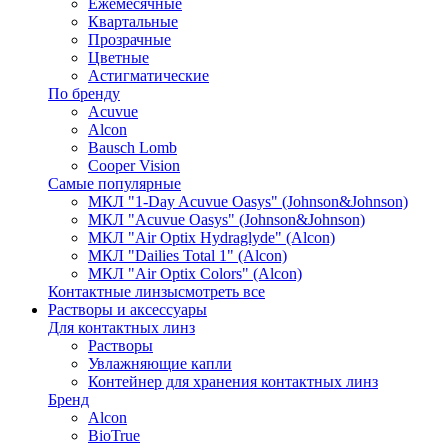
Ежемесячные
Квартальные
Прозрачные
Цветные
Астигматические
По бренду
Acuvue
Alcon
Bausch Lomb
Cooper Vision
Самые популярные
МКЛ "1-Day Acuvue Oasys" (Johnson&Johnson)
МКЛ "Acuvue Oasys" (Johnson&Johnson)
МКЛ "Air Optix Hydraglyde" (Alcon)
МКЛ "Dailies Total 1" (Alcon)
МКЛ "Air Optix Colors" (Alcon)
Контактные линзы
смотреть все
Растворы и аксессуары
Для контактных линз
Растворы
Увлажняющие капли
Контейнер для хранения контактных линз
Бренд
Alcon
BioTrue