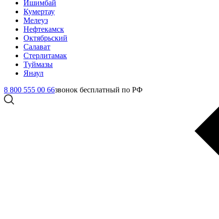
Ишимбай
Кумертау
Мелеуз
Нефтекамск
Октябрьский
Салават
Стерлитамак
Туймазы
Янаул
8 800 555 00 66
звонок бесплатный по РФ