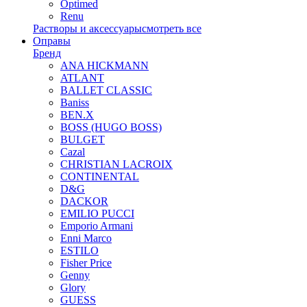
Optimed
Renu
Растворы и аксессуары
смотреть все
Оправы
Бренд
ANA HICKMANN
ATLANT
BALLET CLASSIC
Baniss
BEN.X
BOSS (HUGO BOSS)
BULGET
Cazal
CHRISTIAN LACROIX
CONTINENTAL
D&G
DACKOR
EMILIO PUCCI
Emporio Armani
Enni Marco
ESTILO
Fisher Price
Genny
Glory
GUESS