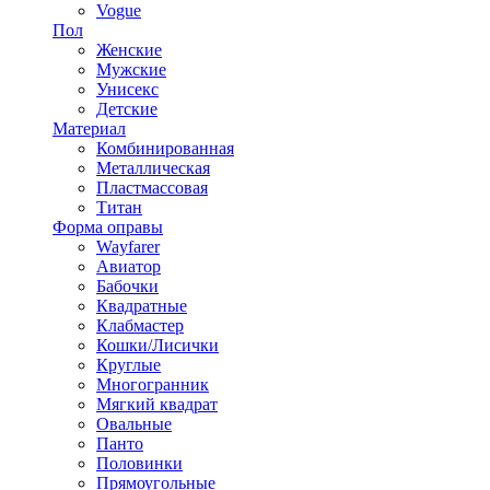
Vogue
Пол
Женские
Мужские
Унисекс
Детские
Материал
Комбинированная
Металлическая
Пластмассовая
Титан
Форма оправы
Wayfarer
Авиатор
Бабочки
Квадратные
Клабмастер
Кошки/Лисички
Круглые
Многогранник
Мягкий квадрат
Овальные
Панто
Половинки
Прямоугольные