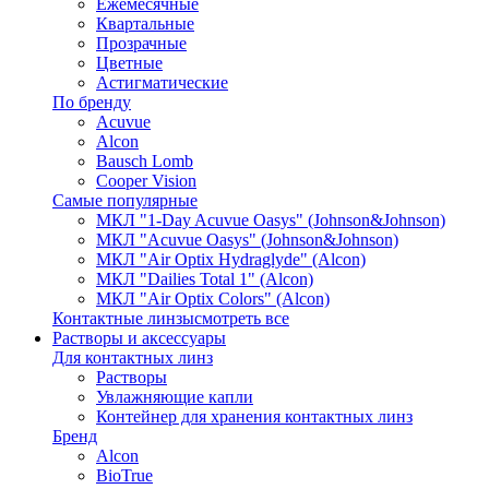
Ежемесячные
Квартальные
Прозрачные
Цветные
Астигматические
По бренду
Acuvue
Alcon
Bausch Lomb
Cooper Vision
Самые популярные
МКЛ "1-Day Acuvue Oasys" (Johnson&Johnson)
МКЛ "Acuvue Oasys" (Johnson&Johnson)
МКЛ "Air Optix Hydraglyde" (Alcon)
МКЛ "Dailies Total 1" (Alcon)
МКЛ "Air Optix Colors" (Alcon)
Контактные линзы
смотреть все
Растворы и аксессуары
Для контактных линз
Растворы
Увлажняющие капли
Контейнер для хранения контактных линз
Бренд
Alcon
BioTrue