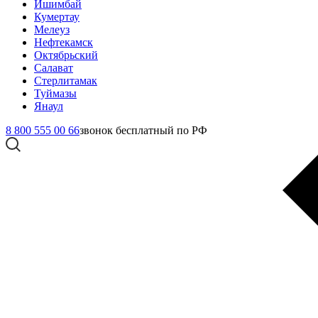
Ишимбай
Кумертау
Мелеуз
Нефтекамск
Октябрьский
Салават
Стерлитамак
Туймазы
Янаул
8 800 555 00 66
звонок бесплатный по РФ