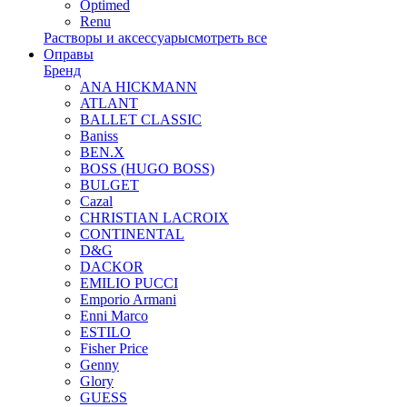
Optimed
Renu
Растворы и аксессуары
смотреть все
Оправы
Бренд
ANA HICKMANN
ATLANT
BALLET CLASSIC
Baniss
BEN.X
BOSS (HUGO BOSS)
BULGET
Cazal
CHRISTIAN LACROIX
CONTINENTAL
D&G
DACKOR
EMILIO PUCCI
Emporio Armani
Enni Marco
ESTILO
Fisher Price
Genny
Glory
GUESS