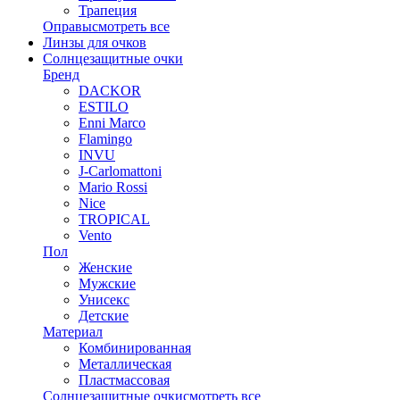
Трапеция
Оправы
смотреть все
Линзы для очков
Солнцезащитные очки
Бренд
DACKOR
ESTILO
Enni Marco
Flamingo
INVU
J-Carlomattoni
Mario Rossi
Nice
TROPICAL
Vento
Пол
Женские
Мужские
Унисекс
Детские
Материал
Комбинированная
Металлическая
Пластмассовая
Солнцезащитные очки
смотреть все