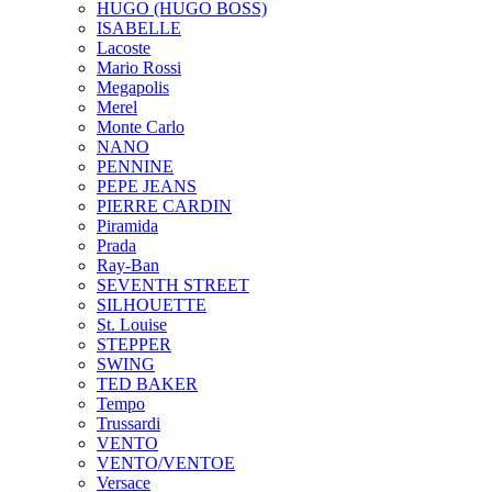
HUGO (HUGO BOSS)
ISABELLE
Lacoste
Mario Rossi
Megapolis
Merel
Monte Carlo
NANO
PENNINE
PEPE JEANS
PIERRE CARDIN
Piramida
Prada
Ray-Ban
SEVENTH STREET
SILHOUETTE
St. Louise
STEPPER
SWING
TED BAKER
Tempo
Trussardi
VENTO
VENTO/VENTOE
Versace