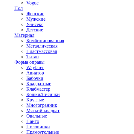
Vogue
Пол
Женские
Мужские
Унисекс
Детские
Материал
Комбинированная
Металлическая
Пластмассовая
Титан
Форма оправы
Wayfarer
Авиатор
Бабочки
Квадратные
Клабмастер
Кошки/Лисички
Круглые
Многогранник
Мягкий квадрат
Овальные
Панто
Половинки
Прямоугольные