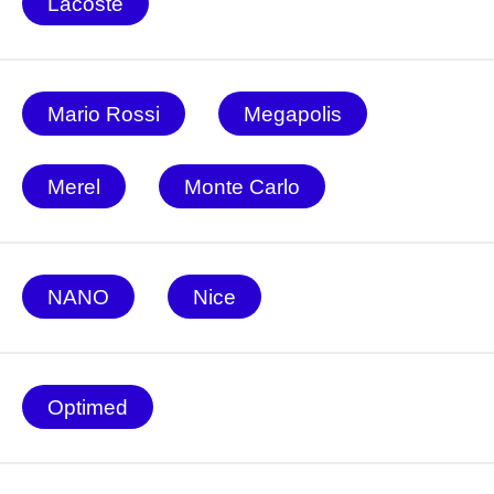
Lacoste
Mario Rossi
Megapolis
Merel
Monte Carlo
NANO
Nice
Optimed