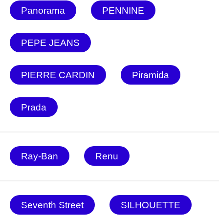
Panorama
PENNINE
PEPE JEANS
PIERRE CARDIN
Piramida
Prada
Ray-Ban
Renu
Seventh Street
SILHOUETTE