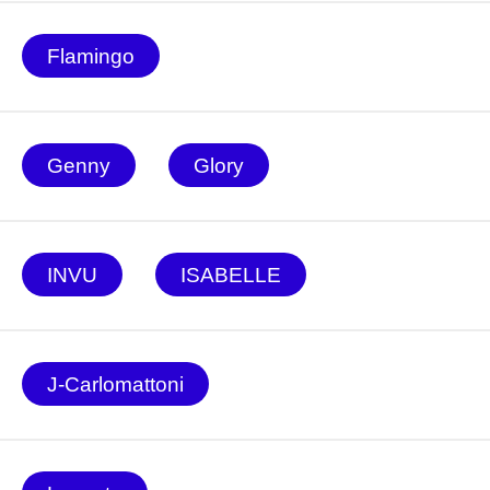
Flamingo
Genny
Glory
INVU
ISABELLE
J-Carlomattoni