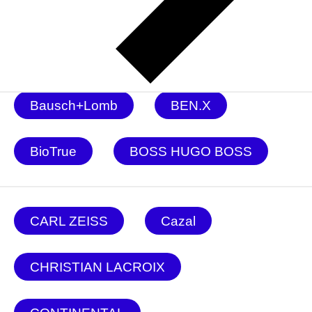
BALLET CLASSIC
Baniss
Bausch+Lomb
BEN.X
BioTrue
BOSS HUGO BOSS
CARL ZEISS
Cazal
CHRISTIAN LACROIX