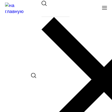
Бренды
A
B
C
D
E
F
G
I
J
L
M
N
O
P
R
S
T
V
Acuvue
Alcon
ANA HICKMANN
ATLANT