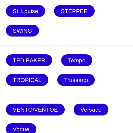
St. Louise
STEPPER
SWING
TED BAKER
Tempo
TROPICAL
Trussardi
VENTO/VENTOE
Versace
Vogue