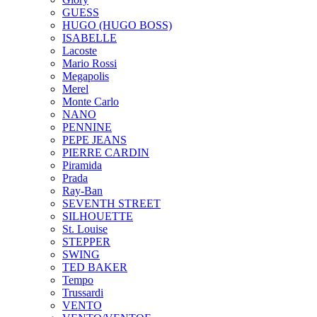
GUESS
HUGO (HUGO BOSS)
ISABELLE
Lacoste
Mario Rossi
Megapolis
Merel
Monte Carlo
NANO
PENNINE
PEPE JEANS
PIERRE CARDIN
Piramida
Prada
Ray-Ban
SEVENTH STREET
SILHOUETTE
St. Louise
STEPPER
SWING
TED BAKER
Tempo
Trussardi
VENTO