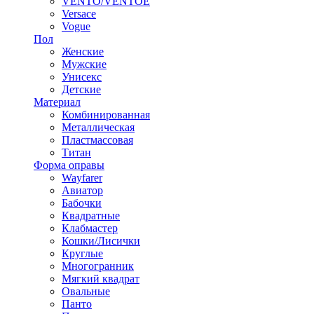
VENTO/VENTOE
Versace
Vogue
Пол
Женские
Мужские
Унисекс
Детские
Материал
Комбинированная
Металлическая
Пластмассовая
Титан
Форма оправы
Wayfarer
Авиатор
Бабочки
Квадратные
Клабмастер
Кошки/Лисички
Круглые
Многогранник
Мягкий квадрат
Овальные
Панто