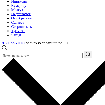
Ишимбай
Кумертау
Мелеуз
Нефтекамск
Октябрьский
Салават
Стерлитамак
Туймазы
Янаул
8 800 555 00 66
звонок бесплатный по РФ