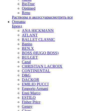
BioTrue
Optimed
Renu
Растворы и аксессуары
смотреть все
Оправы
Бренд
ANA HICKMANN
ATLANT
BALLET CLASSIC
Baniss
BEN.X
BOSS (HUGO BOSS)
BULGET
Cazal
CHRISTIAN LACROIX
CONTINENTAL
D&G
DACKOR
EMILIO PUCCI
Emporio Armani
Enni Marco
ESTILO
Fisher Price
Genny
Glory