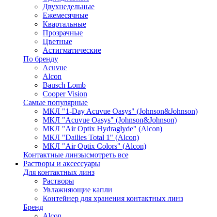
Двухнедельные
Ежемесячные
Квартальные
Прозрачные
Цветные
Астигматические
По бренду
Acuvue
Alcon
Bausch Lomb
Cooper Vision
Самые популярные
МКЛ "1-Day Acuvue Oasys" (Johnson&Johnson)
МКЛ "Acuvue Oasys" (Johnson&Johnson)
МКЛ "Air Optix Hydraglyde" (Alcon)
МКЛ "Dailies Total 1" (Alcon)
МКЛ "Air Optix Colors" (Alcon)
Контактные линзы
смотреть все
Растворы и аксессуары
Для контактных линз
Растворы
Увлажняющие капли
Контейнер для хранения контактных линз
Бренд
Alcon