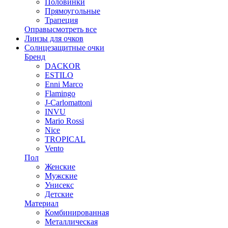
Половинки
Прямоугольные
Трапеция
Оправы
смотреть все
Линзы для очков
Солнцезащитные очки
Бренд
DACKOR
ESTILO
Enni Marco
Flamingo
J-Carlomattoni
INVU
Mario Rossi
Nice
TROPICAL
Vento
Пол
Женские
Мужские
Унисекс
Детские
Материал
Комбинированная
Металлическая