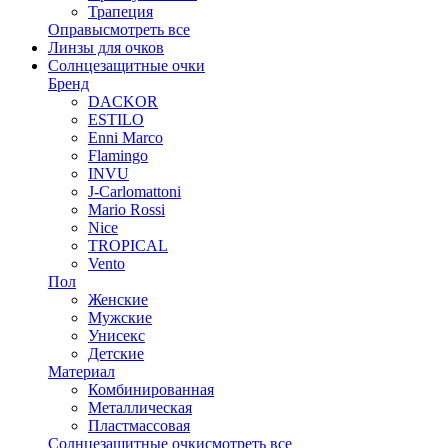
Трапеция
Оправы
смотреть все
Линзы для очков
Солнцезащитные очки
Бренд
DACKOR
ESTILO
Enni Marco
Flamingo
INVU
J-Carlomattoni
Mario Rossi
Nice
TROPICAL
Vento
Пол
Женские
Мужские
Унисекс
Детские
Материал
Комбинированная
Металлическая
Пластмассовая
Солнцезащитные очки
смотреть все