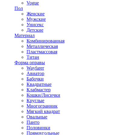
Vogue
Пол
Женские
Мужские
Унисекс
Детские
Материал
Комбинированная
Металлическая
Пластмассовая
Титан
Форма оправы
Wayfarer
Авиатор
Бабочки
Квадратные
Клабмастер
Кошки/Лисички
Круглые
Многогранник
Мягкий квадрат
Овальные
Панто
Половинки
Прямоугольные