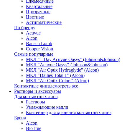
Ежемесячные
Квартальные
Прозрачные
Цветные
Астигматические
По бренду
Acuvue
Alcon
Bausch Lomb
Cooper Vision
Самые популярные
МКЛ "1-Day Acuvue Oasys" (Johnson&Johnson)
МКЛ "Acuvue Oasys" (Johnson&Johnson)
МКЛ "Air Optix Hydraglyde" (Alcon)
МКЛ "Dailies Total 1" (Alcon)
МКЛ "Air Optix Colors" (Alcon)
Контактные линзы
смотреть все
Растворы и аксессуары
Для контактных линз
Растворы
Увлажняющие капли
Контейнер для хранения контактных линз
Бренд
Alcon
BioTrue