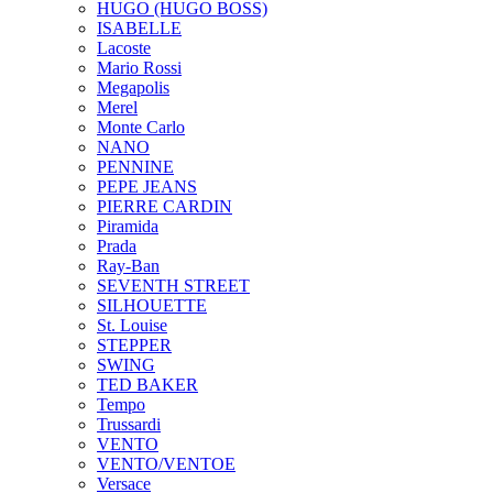
HUGO (HUGO BOSS)
ISABELLE
Lacoste
Mario Rossi
Megapolis
Merel
Monte Carlo
NANO
PENNINE
PEPE JEANS
PIERRE CARDIN
Piramida
Prada
Ray-Ban
SEVENTH STREET
SILHOUETTE
St. Louise
STEPPER
SWING
TED BAKER
Tempo
Trussardi
VENTO
VENTO/VENTOE
Versace