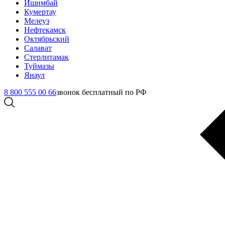
Ишимбай
Кумертау
Мелеуз
Нефтекамск
Октябрьский
Салават
Стерлитамак
Туймазы
Янаул
8 800 555 00 66
звонок бесплатный по РФ