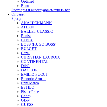
Optimed
Renu
Растворы и аксессуары
смотреть все
Оправы
Бренд
ANA HICKMANN
ATLANT
BALLET CLASSIC
Baniss
BEN.X
BOSS (HUGO BOSS)
BULGET
Cazal
CHRISTIAN LACROIX
CONTINENTAL
D&G
DACKOR
EMILIO PUCCI
Emporio Armani
Enni Marco
ESTILO
Fisher Price
Genny
Glory
GUESS