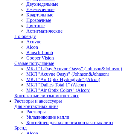
Двухнедельные
Ежемесячные
Квартальные
Прозрачные
Цветные
Астигматические
По бренду
Acuvue
Alcon
Bausch Lomb
Cooper Vision
Самые популярные
МКЛ "1-Day Acuvue Oasys" (Johnson&Johnson)
МКЛ "Acuvue Oasys" (Johnson&Johnson)
МКЛ "Air Optix Hydraglyde" (Alcon)
МКЛ "Dailies Total 1" (Alcon)
МКЛ "Air Optix Colors" (Alcon)
Контактные линзы
смотреть все
Растворы и аксессуары
Для контактных линз
Растворы
Увлажняющие капли
Контейнер для хранения контактных линз
Бренд
Alcon