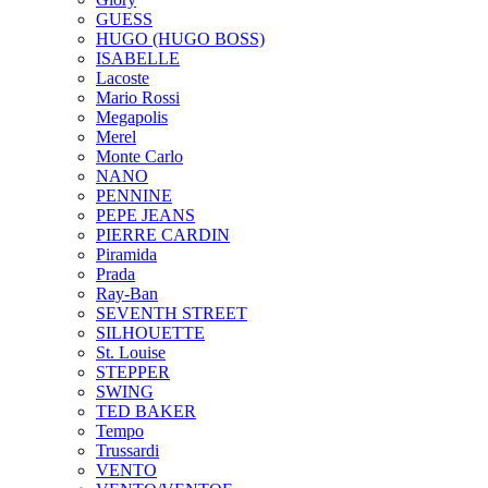
GUESS
HUGO (HUGO BOSS)
ISABELLE
Lacoste
Mario Rossi
Megapolis
Merel
Monte Carlo
NANO
PENNINE
PEPE JEANS
PIERRE CARDIN
Piramida
Prada
Ray-Ban
SEVENTH STREET
SILHOUETTE
St. Louise
STEPPER
SWING
TED BAKER
Tempo
Trussardi
VENTO