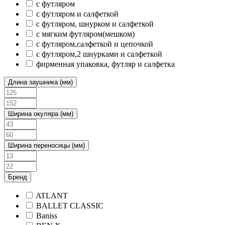
с футляром
с футляром и салфеткой
с футляром, шнурком и салфеткой
с мягким футляром(мешком)
с футляром,салфеткой и цепочкой
с футляром,2 шнурками и салфеткой
фирменная упаковка, футляр и салфетка
Длина заушника (мм)
Ширина окуляра (мм)
Ширина переносицы (мм)
Бренд
ATLANT
BALLET CLASSIC
Baniss