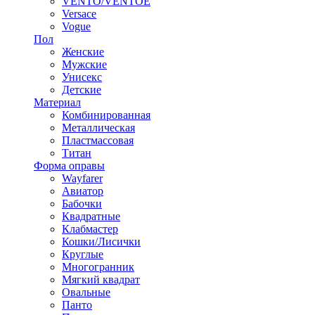
VENTO/VENTOE
Versace
Vogue
Пол
Женские
Мужские
Унисекс
Детские
Материал
Комбинированная
Металлическая
Пластмассовая
Титан
Форма оправы
Wayfarer
Авиатор
Бабочки
Квадратные
Клабмастер
Кошки/Лисички
Круглые
Многогранник
Мягкий квадрат
Овальные
Панто