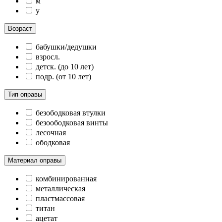
м
у
Возраст
бабушки/дедушки
взросл.
детск. (до 10 лет)
подр. (от 10 лет)
Тип оправы
безободковая втулки
безоободковая винты
лесочная
ободковая
Материал оправы
комбинированная
металлическая
пластмассовая
титан
ацетат