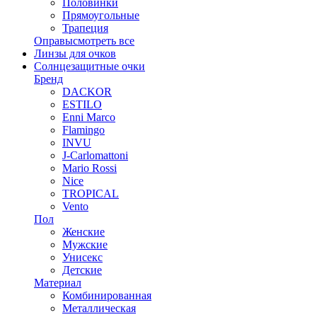
Половинки
Прямоугольные
Трапеция
Оправы
смотреть все
Линзы для очков
Солнцезащитные очки
Бренд
DACKOR
ESTILO
Enni Marco
Flamingo
INVU
J-Carlomattoni
Mario Rossi
Nice
TROPICAL
Vento
Пол
Женские
Мужские
Унисекс
Детские
Материал
Комбинированная
Металлическая