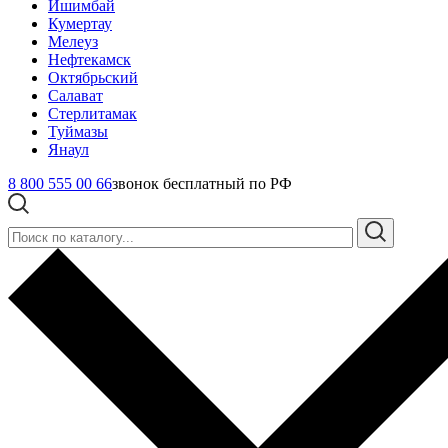
Ишимбай
Кумертау
Мелеуз
Нефтекамск
Октябрьский
Салават
Стерлитамак
Туймазы
Янаул
8 800 555 00 66
звонок бесплатный по РФ