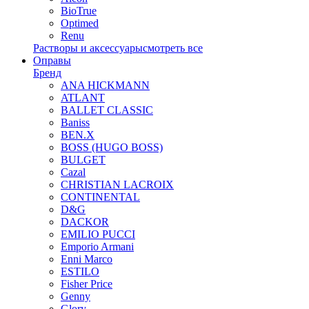
BioTrue
Optimed
Renu
Растворы и аксессуары
смотреть все
Оправы
Бренд
ANA HICKMANN
ATLANT
BALLET CLASSIC
Baniss
BEN.X
BOSS (HUGO BOSS)
BULGET
Cazal
CHRISTIAN LACROIX
CONTINENTAL
D&G
DACKOR
EMILIO PUCCI
Emporio Armani
Enni Marco
ESTILO
Fisher Price
Genny
Glory