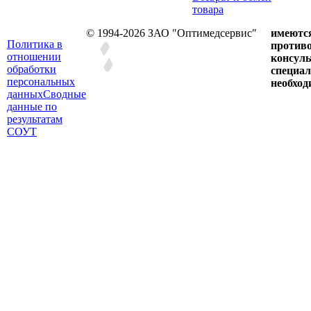
товара
© 1994-2026 ЗАО ″Оптимедсервис″
имеютс
Политика в
противо
отношении
консул
обработки
специал
персональных
необход
данных
Сводные
данные по
результатам
СОУТ