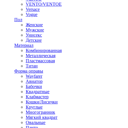
VENTO/VENTOE
Versace
Vogue
Пол
Женские
Мужские
Унисекс
Детские
Материал
Комбинированная
Металлическая
Пластмассовая
Титан
Форма оправы
Wayfarer
Авиатор
Бабочки
Квадратные
Клабмастер
Кошки/Лисички
Круглые
Многогранник
Мягкий квадрат
Овальные
Панто