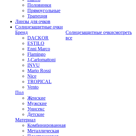
Половинки
Прямоугольные
Трапеция
Линзы для очков
Солнцезащитные очки
Бренд
Солнцезащитные очки
смотреть
DACKOR
все
ESTILO
Enni Marco
Flamingo
J-Carlomattoni
INVU
Mario Rossi
Nice
TROPICAL
Vento
Пол
Женские
Мужские
Унисекс
Детские
Материал
Комбинированная
Металлическая