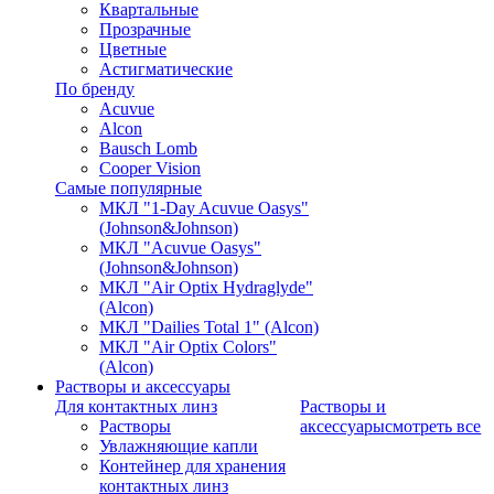
Квартальные
Прозрачные
Цветные
Астигматические
По бренду
Acuvue
Alcon
Bausch Lomb
Cooper Vision
Самые популярные
МКЛ "1-Day Acuvue Oasys"
(Johnson&Johnson)
МКЛ "Acuvue Oasys"
(Johnson&Johnson)
МКЛ "Air Optix Hydraglyde"
(Alcon)
МКЛ "Dailies Total 1" (Alcon)
МКЛ "Air Optix Colors"
(Alcon)
Растворы и аксессуары
Для контактных линз
Растворы и
Растворы
аксессуары
смотреть все
Увлажняющие капли
Контейнер для хранения
контактных линз