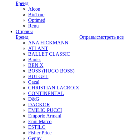
Бренд
Alcon
BioTrue
Optimed
Renu
Оправы
Бренд
Оправы
смотреть все
ANA HICKMANN
ATLANT
BALLET CLASSIC
Baniss
BEN.X
BOSS (HUGO BOSS)
BULGET
Cazal
CHRISTIAN LACROIX
CONTINENTAL
D&G
DACKOR
EMILIO PUCCI
Emporio Armani
Enni Marco
ESTILO
Fisher Price
Genny