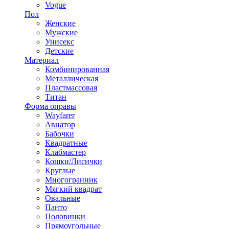
Vogue
Пол
Женские
Мужские
Унисекс
Детские
Материал
Комбинированная
Металлическая
Пластмассовая
Титан
Форма оправы
Wayfarer
Авиатор
Бабочки
Квадратные
Клабмастер
Кошки/Лисички
Круглые
Многогранник
Мягкий квадрат
Овальные
Панто
Половинки
Прямоугольные