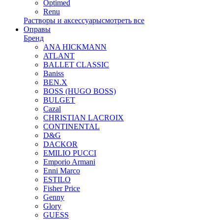
Optimed
Renu
Растворы и аксессуары
смотреть все
Оправы
Бренд
ANA HICKMANN
ATLANT
BALLET CLASSIC
Baniss
BEN.X
BOSS (HUGO BOSS)
BULGET
Cazal
CHRISTIAN LACROIX
CONTINENTAL
D&G
DACKOR
EMILIO PUCCI
Emporio Armani
Enni Marco
ESTILO
Fisher Price
Genny
Glory
GUESS