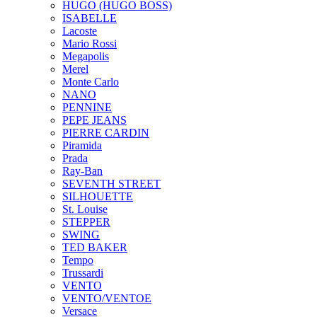
HUGO (HUGO BOSS)
ISABELLE
Lacoste
Mario Rossi
Megapolis
Merel
Monte Carlo
NANO
PENNINE
PEPE JEANS
PIERRE CARDIN
Piramida
Prada
Ray-Ban
SEVENTH STREET
SILHOUETTE
St. Louise
STEPPER
SWING
TED BAKER
Tempo
Trussardi
VENTO
VENTO/VENTOE
Versace