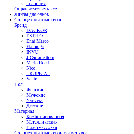
Трапеция
Оправы
смотреть все
Линзы для очков
Солнцезащитные очки
Бренд
DACKOR
ESTILO
Enni Marco
Flamingo
INVU
J-Carlomattoni
Mario Rossi
Nice
TROPICAL
Vento
Пол
Женские
Мужские
Унисекс
Детские
Материал
Комбинированная
Металлическая
Пластмассовая
Солнцезащитные очки
смотреть все