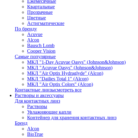
Ежемесячные
Квартальные
Прозрачные
Цветные
Астигматические
По бренду
Acuvue
Alcon
Bausch Lomb
Cooper Vision
Самые популярные
МКЛ "1-Day Acuvue Oasys" (Johnson&Johnson)
МКЛ "Acuvue Oasys" (Johnson&Johnson)
МКЛ "Air Optix Hydraglyde" (Alcon)
МКЛ "Dailies Total 1" (Alcon)
МКЛ "Air Optix Colors" (Alcon)
Контактные линзы
смотреть все
Растворы и аксессуары
Для контактных линз
Растворы
Увлажняющие капли
Контейнер для хранения контактных линз
Бренд
Alcon
BioTrue