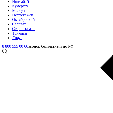
Ишимбай
Кумертау
Мелеуз
Нефтекамск
Октябрьский
Салават
Стерлитамак
Туймазы
Янаул
8 800 555 00 66
звонок бесплатный по РФ