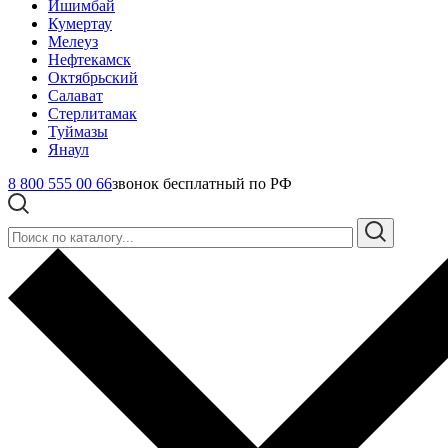
Ишимбай
Кумертау
Мелеуз
Нефтекамск
Октябрьский
Салават
Стерлитамак
Туймазы
Янаул
8 800 555 00 66
звонок бесплатный по РФ