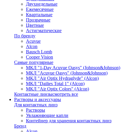
Двухнедельные
Ежемесячные
Квартальные
Прозрачные
Цветные
Астигматические
По бренду
Acuvue
Alcon
Bausch Lomb
Cooper Vision
Самые популярные
МКЛ "1-Day Acuvue Oasys" (Johnson&Johnson)
МКЛ "Acuvue Oasys" (Johnson&Johnson)
МКЛ "Air Optix Hydraglyde" (Alcon)
МКЛ "Dailies Total 1" (Alcon)
МКЛ "Air Optix Colors" (Alcon)
Контактные линзы
смотреть все
Растворы и аксессуары
Для контактных линз
Растворы
Увлажняющие капли
Контейнер для хранения контактных линз
Бренд
Alcon