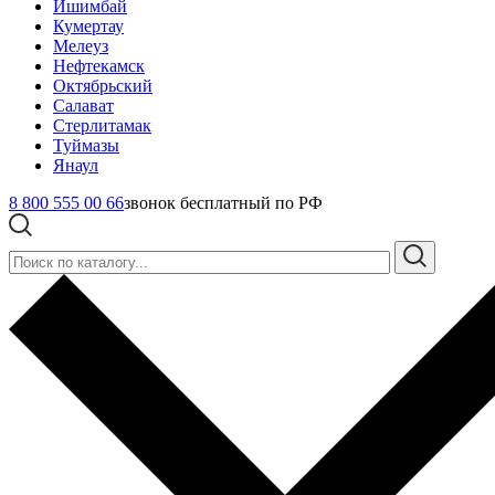
Ишимбай
Кумертау
Мелеуз
Нефтекамск
Октябрьский
Салават
Стерлитамак
Туймазы
Янаул
8 800 555 00 66
звонок бесплатный по РФ