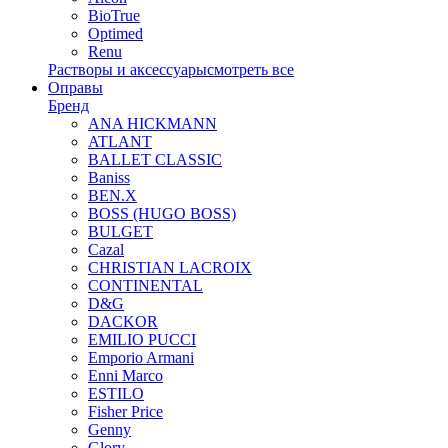
BioTrue
Optimed
Renu
Растворы и аксессуары
смотреть все
Оправы
Бренд
ANA HICKMANN
ATLANT
BALLET CLASSIC
Baniss
BEN.X
BOSS (HUGO BOSS)
BULGET
Cazal
CHRISTIAN LACROIX
CONTINENTAL
D&G
DACKOR
EMILIO PUCCI
Emporio Armani
Enni Marco
ESTILO
Fisher Price
Genny
Glory