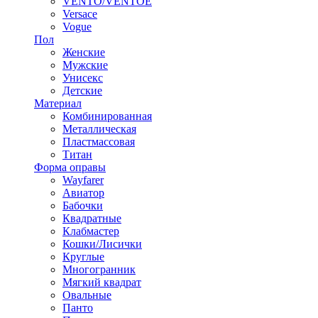
VENTO/VENTOE
Versace
Vogue
Пол
Женские
Мужские
Унисекс
Детские
Материал
Комбинированная
Металлическая
Пластмассовая
Титан
Форма оправы
Wayfarer
Авиатор
Бабочки
Квадратные
Клабмастер
Кошки/Лисички
Круглые
Многогранник
Мягкий квадрат
Овальные
Панто