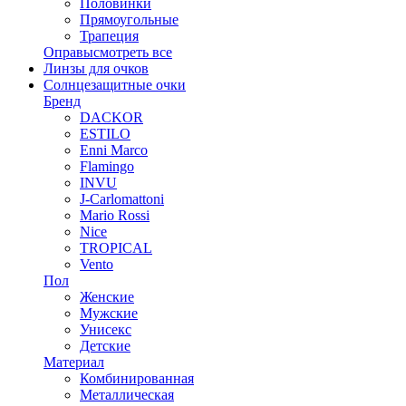
Половинки
Прямоугольные
Трапеция
Оправы
смотреть все
Линзы для очков
Солнцезащитные очки
Бренд
DACKOR
ESTILO
Enni Marco
Flamingo
INVU
J-Carlomattoni
Mario Rossi
Nice
TROPICAL
Vento
Пол
Женские
Мужские
Унисекс
Детские
Материал
Комбинированная
Металлическая