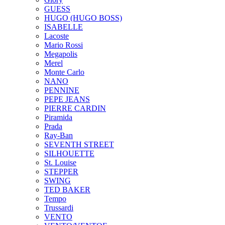
GUESS
HUGO (HUGO BOSS)
ISABELLE
Lacoste
Mario Rossi
Megapolis
Merel
Monte Carlo
NANO
PENNINE
PEPE JEANS
PIERRE CARDIN
Piramida
Prada
Ray-Ban
SEVENTH STREET
SILHOUETTE
St. Louise
STEPPER
SWING
TED BAKER
Tempo
Trussardi
VENTO