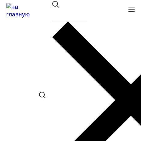
Спрей для очистки и
предотвращения запотевания
очковых линз SICLAIR Anti-
mist 22 мл
в наличии (До 5 шт.) *наличие товара в
конкретном салоне необходимо
уточнять отдельно
Сравнить товар