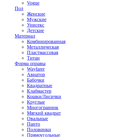
Vogue
Пол
Женские
Мужские
Унисекс
Детские
Материал
Комбинированная
Металлическая
Пластмассовая
Титан
Форма оправы
Wayfarer
Авиатор
Бабочки
Квадратные
Клабмастер
Кошки/Лисички
Круглые
Многогранник
Мягкий квадрат
Овальные
Панто
Половинки
Прямоугольные