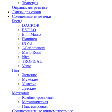
Трапеция
Оправы
смотреть все
Линзы для очков
Солнцезащитные очки
Бренд
DACKOR
ESTILO
Enni Marco
Flamingo
INVU
J-Carlomattoni
Mario Rossi
Nice
TROPICAL
Vento
Пол
Женские
Мужские
Унисекс
Детские
Материал
Комбинированная
Металлическая
Пластмассовая
Солнцезащитные очки
смотреть все