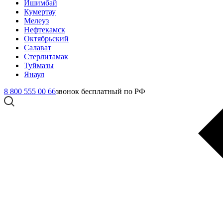
Ишимбай
Кумертау
Мелеуз
Нефтекамск
Октябрьский
Салават
Стерлитамак
Туймазы
Янаул
8 800 555 00 66
звонок бесплатный по РФ