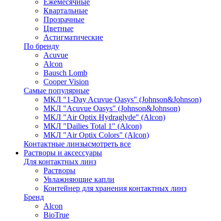
Ежемесячные
Квартальные
Прозрачные
Цветные
Астигматические
По бренду
Acuvue
Alcon
Bausch Lomb
Cooper Vision
Самые популярные
МКЛ "1-Day Acuvue Oasys" (Johnson&Johnson)
МКЛ "Acuvue Oasys" (Johnson&Johnson)
МКЛ "Air Optix Hydraglyde" (Alcon)
МКЛ "Dailies Total 1" (Alcon)
МКЛ "Air Optix Colors" (Alcon)
Контактные линзы
смотреть все
Растворы и аксессуары
Для контактных линз
Растворы
Увлажняющие капли
Контейнер для хранения контактных линз
Бренд
Alcon
BioTrue