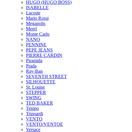
HUGO (HUGO BOSS)
ISABELLE
Lacoste
Mario Rossi
Megapolis
Merel
Monte Carlo
NANO
PENNINE
PEPE JEANS
PIERRE CARDIN
Piramida
Prada
Ray-Ban
SEVENTH STREET
SILHOUETTE
St. Louise
STEPPER
SWING
TED BAKER
Tempo
Trussardi
VENTO
VENTO/VENTOE
Versace