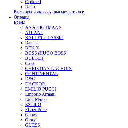
Optimed
Renu
Растворы и аксессуары
смотреть все
Оправы
Бренд
ANA HICKMANN
ATLANT
BALLET CLASSIC
Baniss
BEN.X
BOSS (HUGO BOSS)
BULGET
Cazal
CHRISTIAN LACROIX
CONTINENTAL
D&G
DACKOR
EMILIO PUCCI
Emporio Armani
Enni Marco
ESTILO
Fisher Price
Genny
Glory
GUESS