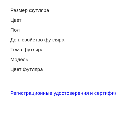
Enni Marco
Размер футляра
ESTILO
Цвет
Fisher Price
Пол
Genny
Доп. свойство футляра
Glory
Тема футляра
GUESS
Модель
HUGO (HUGO BOSS)
Цвет футляра
ISABELLE
Lacoste
Регистрационные удостоверения и сертифи
Mario Rossi
Megapolis