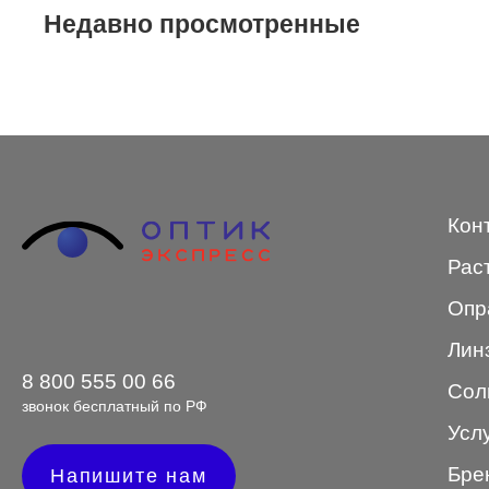
Merel
Недавно просмотренные
Monte Carlo
NANO
PENNINE
PEPE JEANS
Кон
PIERRE CARDIN
Рас
Piramida
Опр
Prada
Лин
Ray-Ban
8 800 555 00 66
Сол
SEVENTH STREET
звонок бесплатный по РФ
Усл
SILHOUETTE
Бре
Напишите нам
St. Louise