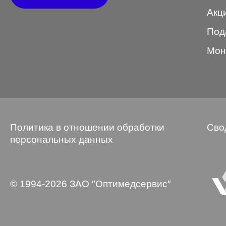
Акц
STEPPER
Под
SWING
Мон
TED BAKER
Tempo
Trussardi
VENTO
Политика в отношении обработки
Сво
VENTO/VENTOE
персональных данных
Versace
Vogue
© 1994-2026 ЗАО ″Оптимедсервис″
Форма оправы