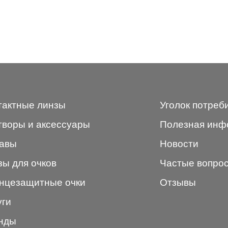
тактные линзы
Уголок потреб
творы и аксессуары
Полезная инф
авы
Новости
зы для очков
Частые вопро
нцезащитные очки
Отзывы
уги
нды