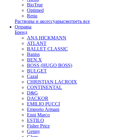
BioTrue
Optimed
Renu
Растворы и аксессуары
смотреть все
Оправы
Бренд
ANA HICKMANN
ATLANT
BALLET CLASSIC
Baniss
BEN.X
BOSS (HUGO BOSS)
BULGET
Cazal
CHRISTIAN LACROIX
CONTINENTAL
D&G
DACKOR
EMILIO PUCCI
Emporio Armani
Enni Marco
ESTILO
Fisher Price
Genny
Glory