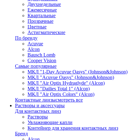
Двухнедельные
Ежемесячные
Квартальные
Прозрачные
Цветные
Астигматические
По бренду
Acuvue
Alcon
Bausch Lomb
Cooper Vision
Самые популярные
МКЛ "1-Day Acuvue Oasys" (Johnson&Johnson)
МКЛ "Acuvue Oasys" (Johnson&Johnson)
МКЛ "Air Optix Hydraglyde" (Alcon)
МКЛ "Dailies Total 1" (Alcon)
МКЛ "Air Optix Colors" (Alcon)
Контактные линзы
смотреть все
Растворы и аксессуары
Для контактных линз
Растворы
Увлажняющие капли
Контейнер для хранения контактных линз
Бренд
Alcon