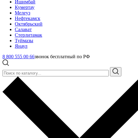
Ишимбай
Кумертау
Мелеуз
Нефтекамск
Октябрьский
Салават
Стерлитамак
Туймазы
Янаул
8 800 555 00 66
звонок бесплатный по РФ