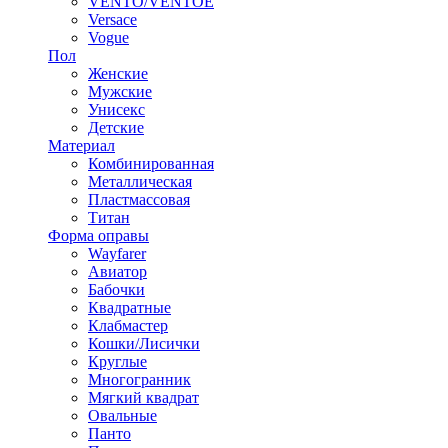
VENTO/VENTOE
Versace
Vogue
Пол
Женские
Мужские
Унисекс
Детские
Материал
Комбинированная
Металлическая
Пластмассовая
Титан
Форма оправы
Wayfarer
Авиатор
Бабочки
Квадратные
Клабмастер
Кошки/Лисички
Круглые
Многогранник
Мягкий квадрат
Овальные
Панто