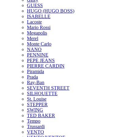
GUESS
HUGO (HUGO BOSS)
ISABELLE
Lacoste
Mario Rossi
Megapolis
Merel
Monte Carlo
NANO
PENNINE
PEPE JEANS
PIERRE CARDIN
Piramida
Prada
Ray-Ban
SEVENTH STREET
SILHOUETTE
St. Louise
STEPPER
SWING
TED BAKER
Tempo
Trussardi
VENTO