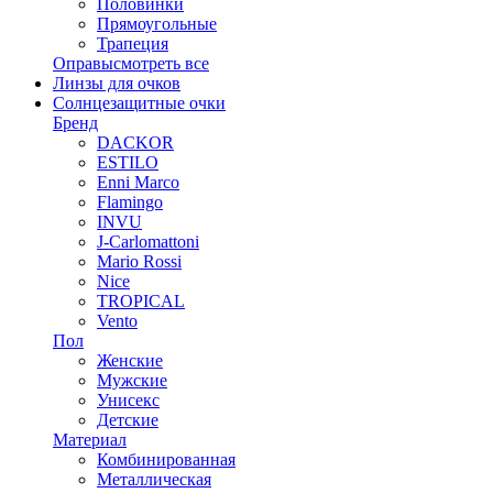
Половинки
Прямоугольные
Трапеция
Оправы
смотреть все
Линзы для очков
Солнцезащитные очки
Бренд
DACKOR
ESTILO
Enni Marco
Flamingo
INVU
J-Carlomattoni
Mario Rossi
Nice
TROPICAL
Vento
Пол
Женские
Мужские
Унисекс
Детские
Материал
Комбинированная
Металлическая