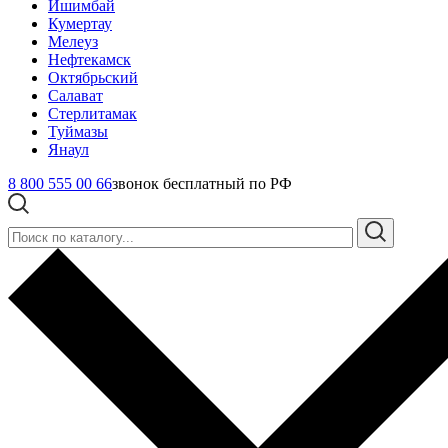
Ишимбай
Кумертау
Мелеуз
Нефтекамск
Октябрьский
Салават
Стерлитамак
Туймазы
Янаул
8 800 555 00 66
звонок бесплатный по РФ