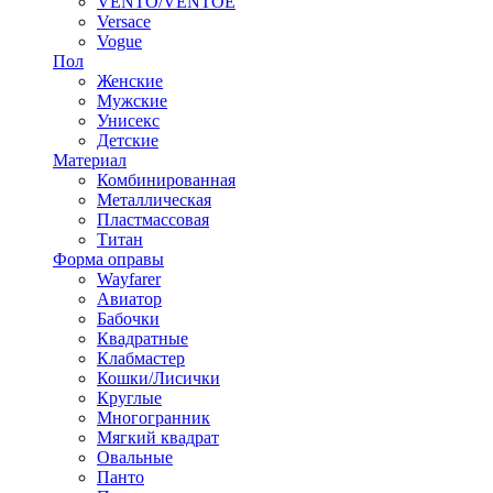
VENTO/VENTOE
Versace
Vogue
Пол
Женские
Мужские
Унисекс
Детские
Материал
Комбинированная
Металлическая
Пластмассовая
Титан
Форма оправы
Wayfarer
Авиатор
Бабочки
Квадратные
Клабмастер
Кошки/Лисички
Круглые
Многогранник
Мягкий квадрат
Овальные
Панто