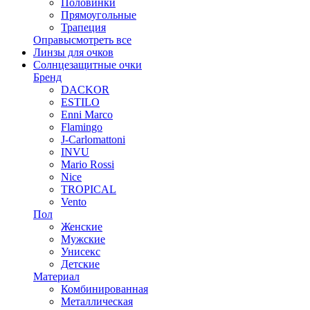
Половинки
Прямоугольные
Трапеция
Оправы
смотреть все
Линзы для очков
Солнцезащитные очки
Бренд
DACKOR
ESTILO
Enni Marco
Flamingo
J-Carlomattoni
INVU
Mario Rossi
Nice
TROPICAL
Vento
Пол
Женские
Мужские
Унисекс
Детские
Материал
Комбинированная
Металлическая