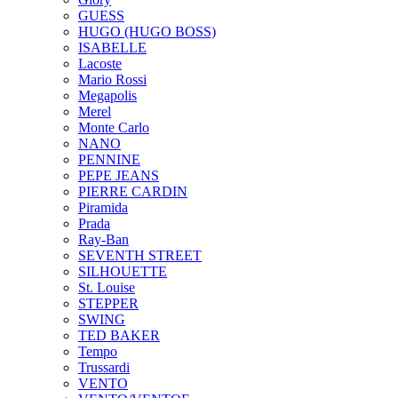
GUESS
HUGO (HUGO BOSS)
ISABELLE
Lacoste
Mario Rossi
Megapolis
Merel
Monte Carlo
NANO
PENNINE
PEPE JEANS
PIERRE CARDIN
Piramida
Prada
Ray-Ban
SEVENTH STREET
SILHOUETTE
St. Louise
STEPPER
SWING
TED BAKER
Tempo
Trussardi
VENTO