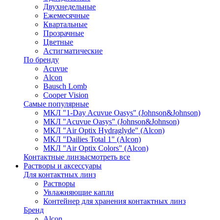
Двухнедельные
Ежемесячные
Квартальные
Прозрачные
Цветные
Астигматические
По бренду
Acuvue
Alcon
Bausch Lomb
Cooper Vision
Самые популярные
МКЛ "1-Day Acuvue Oasys" (Johnson&Johnson)
МКЛ "Acuvue Oasys" (Johnson&Johnson)
МКЛ "Air Optix Hydraglyde" (Alcon)
МКЛ "Dailies Total 1" (Alcon)
МКЛ "Air Optix Colors" (Alcon)
Контактные линзы
смотреть все
Растворы и аксессуары
Для контактных линз
Растворы
Увлажняющие капли
Контейнер для хранения контактных линз
Бренд
Alcon