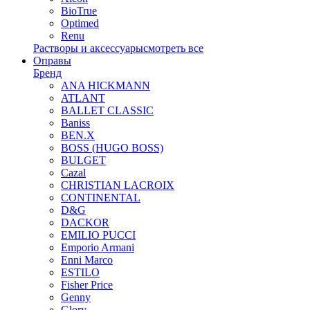
BioTrue
Optimed
Renu
Растворы и аксессуары
смотреть все
Оправы
Бренд
ANA HICKMANN
ATLANT
BALLET CLASSIC
Baniss
BEN.X
BOSS (HUGO BOSS)
BULGET
Cazal
CHRISTIAN LACROIX
CONTINENTAL
D&G
DACKOR
EMILIO PUCCI
Emporio Armani
Enni Marco
ESTILO
Fisher Price
Genny
Glory