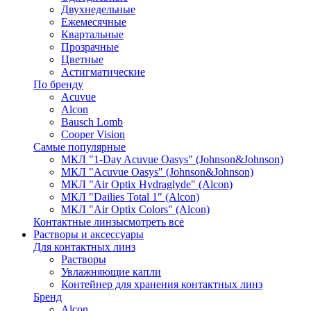
Двухнедельные
Ежемесячные
Квартальные
Прозрачные
Цветные
Астигматические
По бренду
Acuvue
Alcon
Bausch Lomb
Cooper Vision
Самые популярные
МКЛ "1-Day Acuvue Oasys" (Johnson&Johnson)
МКЛ "Acuvue Oasys" (Johnson&Johnson)
МКЛ "Air Optix Hydraglyde" (Alcon)
МКЛ "Dailies Total 1" (Alcon)
МКЛ "Air Optix Colors" (Alcon)
Контактные линзы
смотреть все
Растворы и аксессуары
Для контактных линз
Растворы
Увлажняющие капли
Контейнер для хранения контактных линз
Бренд
Alcon