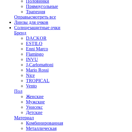
Половинки
Прямоугольные
Трапеция
Оправы
смотреть все
Линзы для очков
Солнцезащитные очки
Бренд
DACKOR
ESTILO
Enni Marco
Flamingo
INVU
J-Carlomattoni
Mario Rossi
Nice
TROPICAL
Vento
Пол
Женские
Мужские
Унисекс
Детские
Материал
Комбинированная
Металлическая