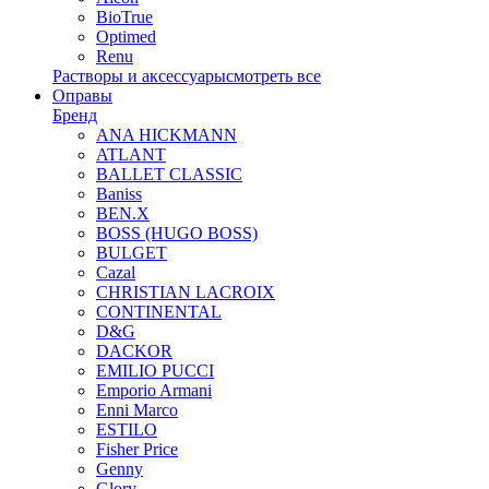
BioTrue
Optimed
Renu
Растворы и аксессуары
смотреть все
Оправы
Бренд
ANA HICKMANN
ATLANT
BALLET CLASSIC
Baniss
BEN.X
BOSS (HUGO BOSS)
BULGET
Cazal
CHRISTIAN LACROIX
CONTINENTAL
D&G
DACKOR
EMILIO PUCCI
Emporio Armani
Enni Marco
ESTILO
Fisher Price
Genny
Glory