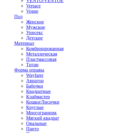
VENTO/VENTOE
Versace
Vogue
Пол
Женские
Мужские
Унисекс
Детские
Материал
Комбинированная
Металлическая
Пластмассовая
Титан
Форма оправы
Wayfarer
Авиатор
Бабочки
Квадратные
Клабмастер
Кошки/Лисички
Круглые
Многогранник
Мягкий квадрат
Овальные
Панто