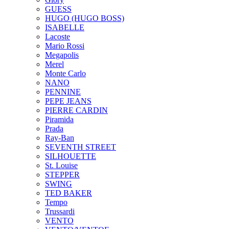
GUESS
HUGO (HUGO BOSS)
ISABELLE
Lacoste
Mario Rossi
Megapolis
Merel
Monte Carlo
NANO
PENNINE
PEPE JEANS
PIERRE CARDIN
Piramida
Prada
Ray-Ban
SEVENTH STREET
SILHOUETTE
St. Louise
STEPPER
SWING
TED BAKER
Tempo
Trussardi
VENTO