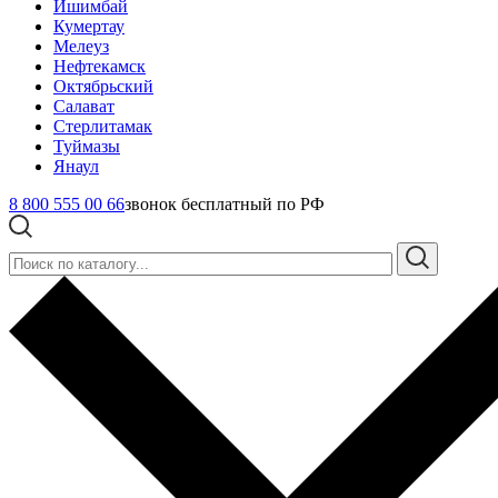
Ишимбай
Кумертау
Мелеуз
Нефтекамск
Октябрьский
Салават
Стерлитамак
Туймазы
Янаул
8 800 555 00 66
звонок бесплатный по РФ