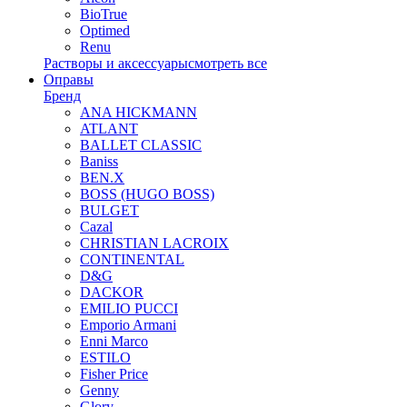
BioTrue
Optimed
Renu
Растворы и аксессуары
смотреть все
Оправы
Бренд
ANA HICKMANN
ATLANT
BALLET CLASSIC
Baniss
BEN.X
BOSS (HUGO BOSS)
BULGET
Cazal
CHRISTIAN LACROIX
CONTINENTAL
D&G
DACKOR
EMILIO PUCCI
Emporio Armani
Enni Marco
ESTILO
Fisher Price
Genny
Glory