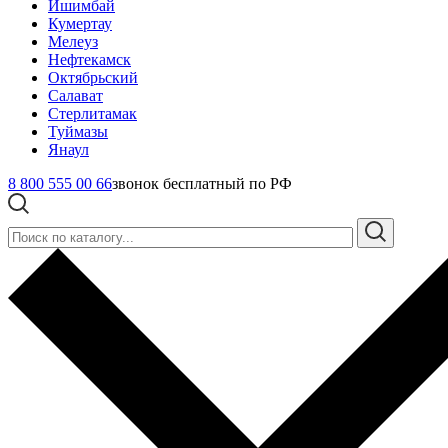
Ишимбай
Кумертау
Мелеуз
Нефтекамск
Октябрьский
Салават
Стерлитамак
Туймазы
Янаул
8 800 555 00 66
звонок бесплатный по РФ