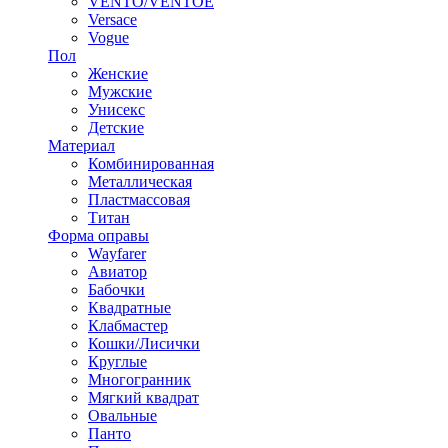
VENTO/VENTOE
Versace
Vogue
Пол
Женские
Мужские
Унисекс
Детские
Материал
Комбинированная
Металлическая
Пластмассовая
Титан
Форма оправы
Wayfarer
Авиатор
Бабочки
Квадратные
Клабмастер
Кошки/Лисички
Круглые
Многогранник
Мягкий квадрат
Овальные
Панто