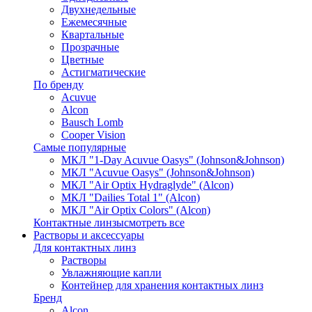
Двухнедельные
Ежемесячные
Квартальные
Прозрачные
Цветные
Астигматические
По бренду
Acuvue
Alcon
Bausch Lomb
Cooper Vision
Самые популярные
МКЛ "1-Day Acuvue Oasys" (Johnson&Johnson)
МКЛ "Acuvue Oasys" (Johnson&Johnson)
МКЛ "Air Optix Hydraglyde" (Alcon)
МКЛ "Dailies Total 1" (Alcon)
МКЛ "Air Optix Colors" (Alcon)
Контактные линзы
смотреть все
Растворы и аксессуары
Для контактных линз
Растворы
Увлажняющие капли
Контейнер для хранения контактных линз
Бренд
Alcon