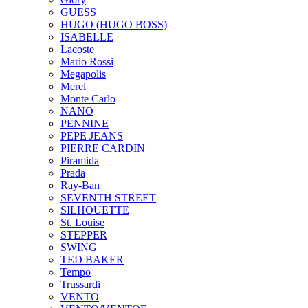
GUESS
HUGO (HUGO BOSS)
ISABELLE
Lacoste
Mario Rossi
Megapolis
Merel
Monte Carlo
NANO
PENNINE
PEPE JEANS
PIERRE CARDIN
Piramida
Prada
Ray-Ban
SEVENTH STREET
SILHOUETTE
St. Louise
STEPPER
SWING
TED BAKER
Tempo
Trussardi
VENTO