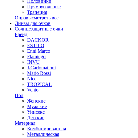
Половинки
Прямоугольные
Трапеция
Оправы
смотреть все
Линзы для очков
Солнцезащитные очки
Бренд
DACKOR
ESTILO
Enni Marco
Flamingo
INVU
J-Carlomattoni
Mario Rossi
Nice
TROPICAL
Vento
Пол
Женские
Мужские
Унисекс
Детские
Материал
Комбинированная
Металлическая