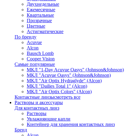
Двухнедельные
Ежемесячные
Квартальные
Прозрачные
Цветные
Астигматические
По бренду
Acuvue
Alcon
Bausch Lomb
Cooper Vision
Самые популярные
МКЛ "1-Day Acuvue Oasys" (Johnson&Johnson)
МКЛ "Acuvue Oasys" (Johnson&Johnson)
МКЛ "Air Optix Hydraglyde" (Alcon)
МКЛ "Dailies Total 1" (Alcon)
МКЛ "Air Optix Colors" (Alcon)
Контактные линзы
смотреть все
Растворы и аксессуары
Для контактных линз
Растворы
Увлажняющие капли
Контейнер для хранения контактных линз
Бренд
Alcon