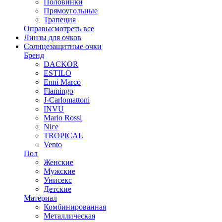
Половинки
Прямоугольные
Трапеция
Оправы
смотреть все
Линзы для очков
Солнцезащитные очки
Бренд
DACKOR
ESTILO
Enni Marco
Flamingo
J-Carlomattoni
INVU
Mario Rossi
Nice
TROPICAL
Vento
Пол
Женские
Мужские
Унисекс
Детские
Материал
Комбинированная
Металлическая