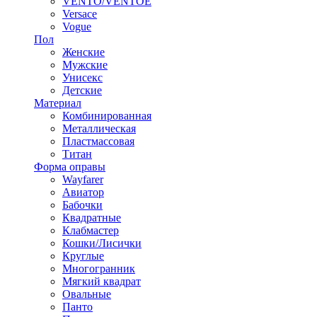
VENTO/VENTOE
Versace
Vogue
Пол
Женские
Мужские
Унисекс
Детские
Материал
Комбинированная
Металлическая
Пластмассовая
Титан
Форма оправы
Wayfarer
Авиатор
Бабочки
Квадратные
Клабмастер
Кошки/Лисички
Круглые
Многогранник
Мягкий квадрат
Овальные
Панто