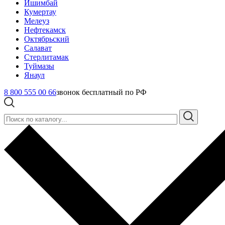
Ишимбай
Кумертау
Мелеуз
Нефтекамск
Октябрьский
Салават
Стерлитамак
Туймазы
Янаул
8 800 555 00 66
звонок бесплатный по РФ