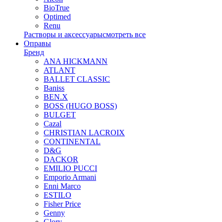
BioTrue
Optimed
Renu
Растворы и аксессуары
смотреть все
Оправы
Бренд
ANA HICKMANN
ATLANT
BALLET CLASSIC
Baniss
BEN.X
BOSS (HUGO BOSS)
BULGET
Cazal
CHRISTIAN LACROIX
CONTINENTAL
D&G
DACKOR
EMILIO PUCCI
Emporio Armani
Enni Marco
ESTILO
Fisher Price
Genny
Glory