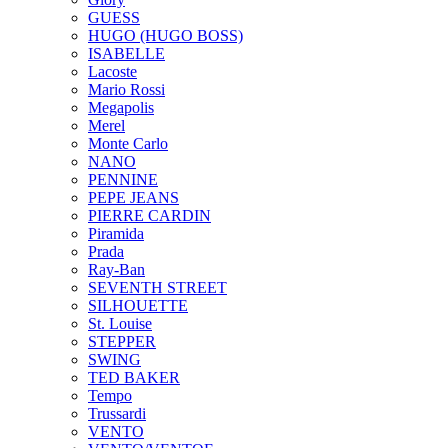
GUESS
HUGO (HUGO BOSS)
ISABELLE
Lacoste
Mario Rossi
Megapolis
Merel
Monte Carlo
NANO
PENNINE
PEPE JEANS
PIERRE CARDIN
Piramida
Prada
Ray-Ban
SEVENTH STREET
SILHOUETTE
St. Louise
STEPPER
SWING
TED BAKER
Tempo
Trussardi
VENTO