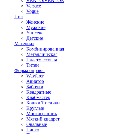
VENTO/VENTOE
Versace
Vogue
Пол
Женские
Мужские
Унисекс
Детские
Материал
Комбинированная
Металлическая
Пластмассовая
Титан
Форма оправы
Wayfarer
Авиатор
Бабочки
Квадратные
Клабмастер
Кошки/Лисички
Круглые
Многогранник
Мягкий квадрат
Овальные
Панто