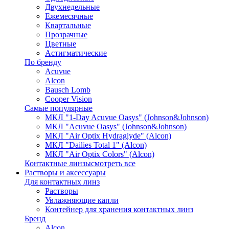
Двухнедельные
Ежемесячные
Квартальные
Прозрачные
Цветные
Астигматические
По бренду
Acuvue
Alcon
Bausch Lomb
Cooper Vision
Самые популярные
МКЛ "1-Day Acuvue Oasys" (Johnson&Johnson)
МКЛ "Acuvue Oasys" (Johnson&Johnson)
МКЛ "Air Optix Hydraglyde" (Alcon)
МКЛ "Dailies Total 1" (Alcon)
МКЛ "Air Optix Colors" (Alcon)
Контактные линзы
смотреть все
Растворы и аксессуары
Для контактных линз
Растворы
Увлажняющие капли
Контейнер для хранения контактных линз
Бренд
Alcon