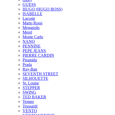
GUESS
HUGO (HUGO BOSS)
ISABELLE
Lacoste
Mario Rossi
Megapolis
Merel
Monte Carlo
NANO
PENNINE
PEPE JEANS
PIERRE CARDIN
Piramida
Prada
Ray-Ban
SEVENTH STREET
SILHOUETTE
St. Louise
STEPPER
SWING
TED BAKER
Tempo
Trussardi
VENTO