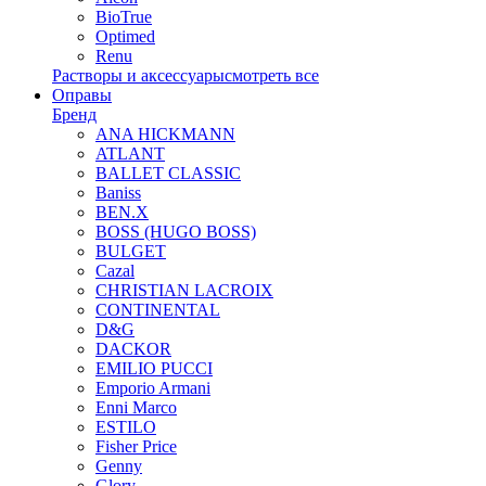
BioTrue
Optimed
Renu
Растворы и аксессуары
смотреть все
Оправы
Бренд
ANA HICKMANN
ATLANT
BALLET CLASSIC
Baniss
BEN.X
BOSS (HUGO BOSS)
BULGET
Cazal
CHRISTIAN LACROIX
CONTINENTAL
D&G
DACKOR
EMILIO PUCCI
Emporio Armani
Enni Marco
ESTILO
Fisher Price
Genny
Glory