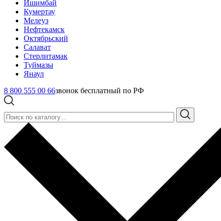
Ишимбай
Кумертау
Мелеуз
Нефтекамск
Октябрьский
Салават
Стерлитамак
Туймазы
Янаул
8 800 555 00 66
звонок бесплатный по РФ