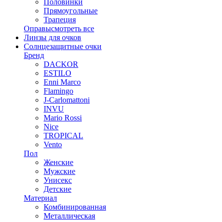
Половинки
Прямоугольные
Трапеция
Оправы
смотреть все
Линзы для очков
Солнцезащитные очки
Бренд
DACKOR
ESTILO
Enni Marco
Flamingo
J-Carlomattoni
INVU
Mario Rossi
Nice
TROPICAL
Vento
Пол
Женские
Мужские
Унисекс
Детские
Материал
Комбинированная
Металлическая