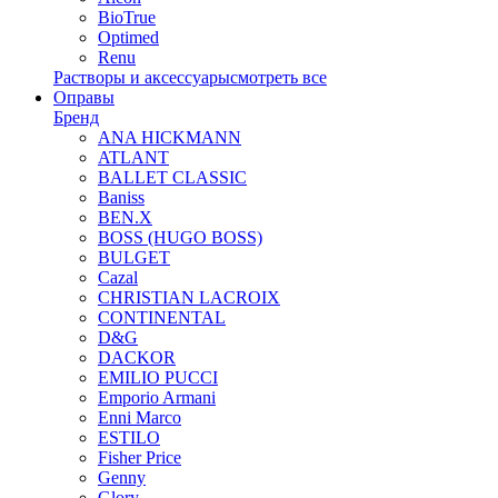
BioTrue
Optimed
Renu
Растворы и аксессуары
смотреть все
Оправы
Бренд
ANA HICKMANN
ATLANT
BALLET CLASSIC
Baniss
BEN.X
BOSS (HUGO BOSS)
BULGET
Cazal
CHRISTIAN LACROIX
CONTINENTAL
D&G
DACKOR
EMILIO PUCCI
Emporio Armani
Enni Marco
ESTILO
Fisher Price
Genny
Glory