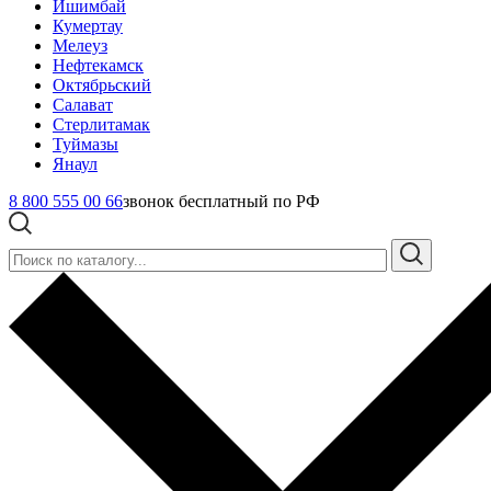
Ишимбай
Кумертау
Мелеуз
Нефтекамск
Октябрьский
Салават
Стерлитамак
Туймазы
Янаул
8 800 555 00 66
звонок бесплатный по РФ