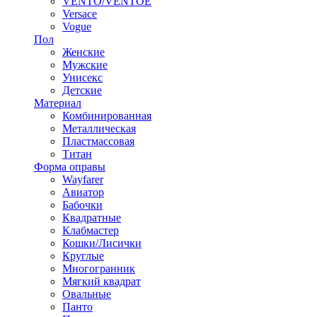
VENTO/VENTOE
Versace
Vogue
Пол
Женские
Мужские
Унисекс
Детские
Материал
Комбинированная
Металлическая
Пластмассовая
Титан
Форма оправы
Wayfarer
Авиатор
Бабочки
Квадратные
Клабмастер
Кошки/Лисички
Круглые
Многогранник
Мягкий квадрат
Овальные
Панто