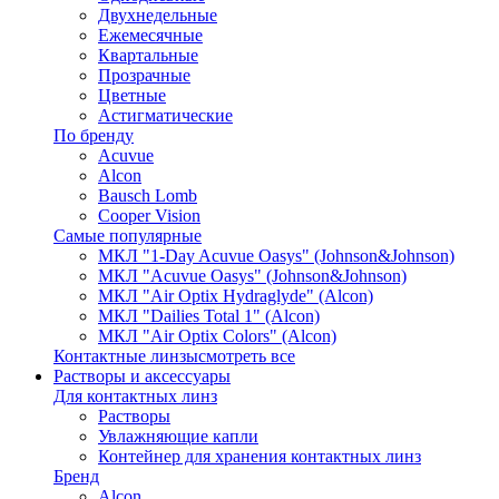
Двухнедельные
Ежемесячные
Квартальные
Прозрачные
Цветные
Астигматические
По бренду
Acuvue
Alcon
Bausch Lomb
Cooper Vision
Самые популярные
МКЛ "1-Day Acuvue Oasys" (Johnson&Johnson)
МКЛ "Acuvue Oasys" (Johnson&Johnson)
МКЛ "Air Optix Hydraglyde" (Alcon)
МКЛ "Dailies Total 1" (Alcon)
МКЛ "Air Optix Colors" (Alcon)
Контактные линзы
смотреть все
Растворы и аксессуары
Для контактных линз
Растворы
Увлажняющие капли
Контейнер для хранения контактных линз
Бренд
Alcon