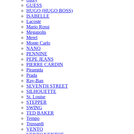
GUESS
HUGO (HUGO BOSS)
ISABELLE
Lacoste
Mario Rossi
Megapolis
Merel
Monte Carlo
NANO
PENNINE
PEPE JEANS
PIERRE CARDIN
Piramida
Prada
Ray-Ban
SEVENTH STREET
SILHOUETTE
St. Louise
STEPPER
SWING
TED BAKER
Tempo
Trussardi
VENTO