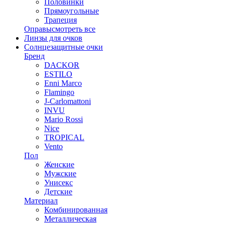
Половинки
Прямоугольные
Трапеция
Оправы
смотреть все
Линзы для очков
Солнцезащитные очки
Бренд
DACKOR
ESTILO
Enni Marco
Flamingo
J-Carlomattoni
INVU
Mario Rossi
Nice
TROPICAL
Vento
Пол
Женские
Мужские
Унисекс
Детские
Материал
Комбинированная
Металлическая