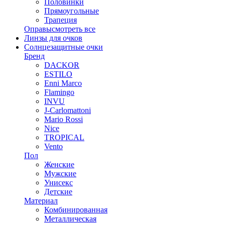
Половинки
Прямоугольные
Трапеция
Оправы
смотреть все
Линзы для очков
Солнцезащитные очки
Бренд
DACKOR
ESTILO
Enni Marco
Flamingo
INVU
J-Carlomattoni
Mario Rossi
Nice
TROPICAL
Vento
Пол
Женские
Мужские
Унисекс
Детские
Материал
Комбинированная
Металлическая