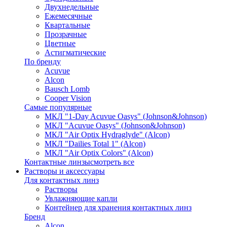
Двухнедельные
Ежемесячные
Квартальные
Прозрачные
Цветные
Астигматические
По бренду
Acuvue
Alcon
Bausch Lomb
Cooper Vision
Самые популярные
МКЛ "1-Day Acuvue Oasys" (Johnson&Johnson)
МКЛ "Acuvue Oasys" (Johnson&Johnson)
МКЛ "Air Optix Hydraglyde" (Alcon)
МКЛ "Dailies Total 1" (Alcon)
МКЛ "Air Optix Colors" (Alcon)
Контактные линзы
смотреть все
Растворы и аксессуары
Для контактных линз
Растворы
Увлажняющие капли
Контейнер для хранения контактных линз
Бренд
Alcon