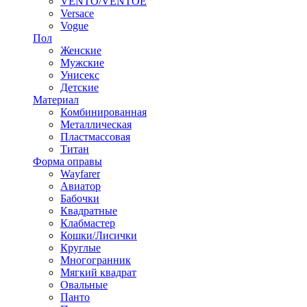
VENTO/VENTOE
Versace
Vogue
Пол
Женские
Мужские
Унисекс
Детские
Материал
Комбинированная
Металлическая
Пластмассовая
Титан
Форма оправы
Wayfarer
Авиатор
Бабочки
Квадратные
Клабмастер
Кошки/Лисички
Круглые
Многогранник
Мягкий квадрат
Овальные
Панто