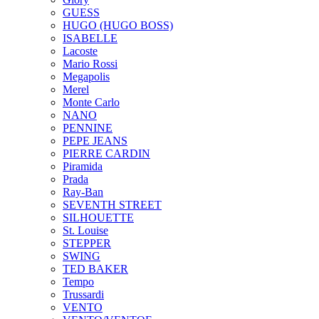
GUESS
HUGO (HUGO BOSS)
ISABELLE
Lacoste
Mario Rossi
Megapolis
Merel
Monte Carlo
NANO
PENNINE
PEPE JEANS
PIERRE CARDIN
Piramida
Prada
Ray-Ban
SEVENTH STREET
SILHOUETTE
St. Louise
STEPPER
SWING
TED BAKER
Tempo
Trussardi
VENTO