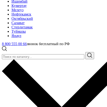
Ишимбай
Кумертау
Мелеуз
Нефтекамск
Октябрьский
Салават
Стерлитамак
Туймазы
Янаул
8 800 555 00 66
звонок бесплатный по РФ