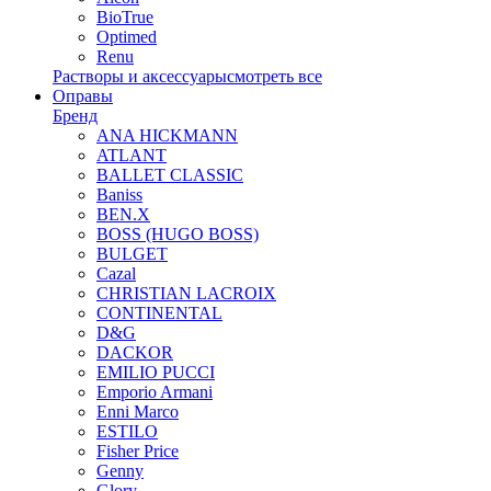
BioTrue
Optimed
Renu
Растворы и аксессуары
смотреть все
Оправы
Бренд
ANA HICKMANN
ATLANT
BALLET CLASSIC
Baniss
BEN.X
BOSS (HUGO BOSS)
BULGET
Cazal
CHRISTIAN LACROIX
CONTINENTAL
D&G
DACKOR
EMILIO PUCCI
Emporio Armani
Enni Marco
ESTILO
Fisher Price
Genny
Glory