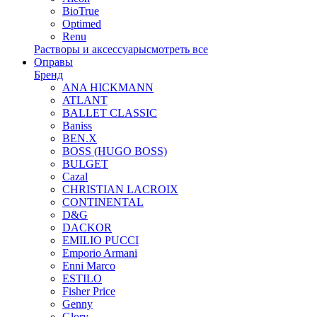
BioTrue
Optimed
Renu
Растворы и аксессуары
смотреть все
Оправы
Бренд
ANA HICKMANN
ATLANT
BALLET CLASSIC
Baniss
BEN.X
BOSS (HUGO BOSS)
BULGET
Cazal
CHRISTIAN LACROIX
CONTINENTAL
D&G
DACKOR
EMILIO PUCCI
Emporio Armani
Enni Marco
ESTILO
Fisher Price
Genny
Glory