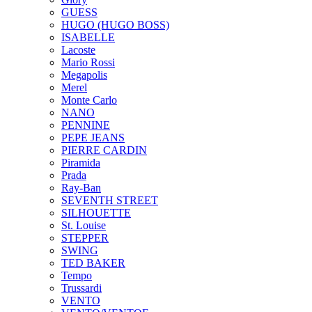
GUESS
HUGO (HUGO BOSS)
ISABELLE
Lacoste
Mario Rossi
Megapolis
Merel
Monte Carlo
NANO
PENNINE
PEPE JEANS
PIERRE CARDIN
Piramida
Prada
Ray-Ban
SEVENTH STREET
SILHOUETTE
St. Louise
STEPPER
SWING
TED BAKER
Tempo
Trussardi
VENTO