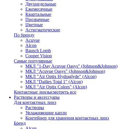
Двухнедельные
Ежемесячные
Квартальные
Прозрачные
Цветные
Астигматические
По бренду
Acuvue
Alcon
Bausch Lomb
Cooper Vision
Самые популярные
МКЛ "1-Day Acuvue Oasys" (Johnson&Johnson)
МКЛ "Acuvue Oasys" (Johnson&Johnson)
МКЛ "Air Optix Hydraglyde" (Alcon)
МКЛ "Dailies Total 1" (Alcon)
МКЛ "Air Optix Colors" (Alcon)
Контактные линзы
смотреть все
Растворы и аксессуары
Для контактных линз
Растворы
Увлажняющие капли
Контейнер для хранения контактных линз
Бренд
Alcon