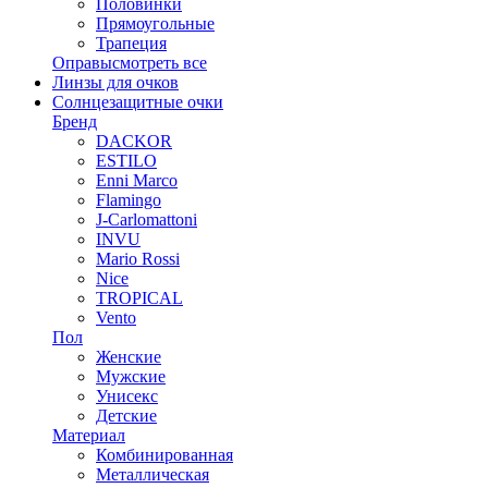
Половинки
Прямоугольные
Трапеция
Оправы
смотреть все
Линзы для очков
Солнцезащитные очки
Бренд
DACKOR
ESTILO
Enni Marco
Flamingo
J-Carlomattoni
INVU
Mario Rossi
Nice
TROPICAL
Vento
Пол
Женские
Мужские
Унисекс
Детские
Материал
Комбинированная
Металлическая