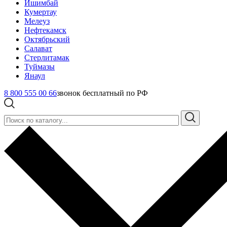
Ишимбай
Кумертау
Мелеуз
Нефтекамск
Октябрьский
Салават
Стерлитамак
Туймазы
Янаул
8 800 555 00 66
звонок бесплатный по РФ