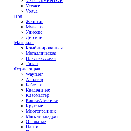
VENTO/VENTOE
Versace
Vogue
Пол
Женские
Мужские
Унисекс
Детские
Материал
Комбинированная
Металлическая
Пластмассовая
Титан
Форма оправы
Wayfarer
Авиатор
Бабочки
Квадратные
Клабмастер
Кошки/Лисички
Круглые
Многогранник
Мягкий квадрат
Овальные
Панто