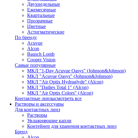
Двухнедельные
Ежемесячные
Квартальные
Прозрачные
Цветные
Астигматические
По бренду
Acuvue
Alcon
Bausch Lomb
Cooper Vision
Самые популярные
МКЛ "1-Day Acuvue Oasys" (Johnson&Johnson)
МКЛ "Acuvue Oasys" (Johnson&Johnson)
МКЛ "Air Optix Hydraglyde" (Alcon)
МКЛ "Dailies Total 1" (Alcon)
МКЛ "Air Optix Colors" (Alcon)
Контактные линзы
смотреть все
Растворы и аксессуары
Для контактных линз
Растворы
Увлажняющие капли
Контейнер для хранения контактных линз
Бренд
Alcon