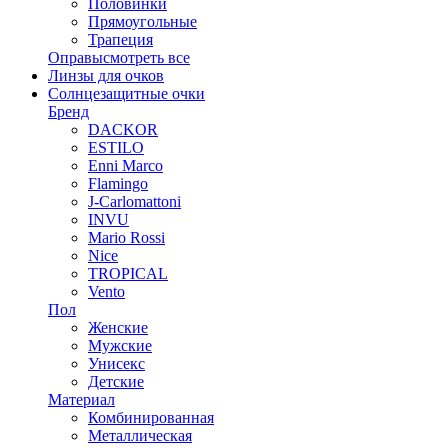
Половинки
Прямоугольные
Трапеция
Оправы
смотреть все
Линзы для очков
Солнцезащитные очки
Бренд
DACKOR
ESTILO
Enni Marco
Flamingo
J-Carlomattoni
INVU
Mario Rossi
Nice
TROPICAL
Vento
Пол
Женские
Мужские
Унисекс
Детские
Материал
Комбинированная
Металлическая