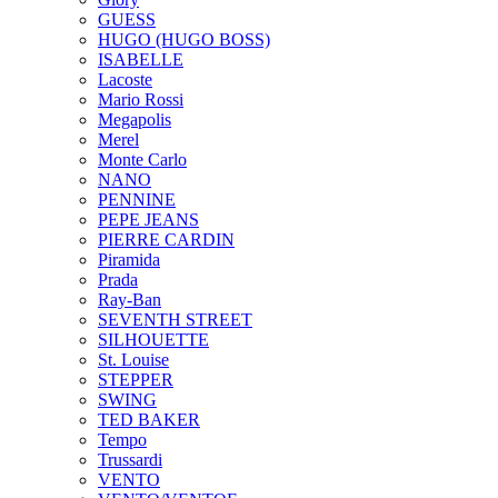
GUESS
HUGO (HUGO BOSS)
ISABELLE
Lacoste
Mario Rossi
Megapolis
Merel
Monte Carlo
NANO
PENNINE
PEPE JEANS
PIERRE CARDIN
Piramida
Prada
Ray-Ban
SEVENTH STREET
SILHOUETTE
St. Louise
STEPPER
SWING
TED BAKER
Tempo
Trussardi
VENTO