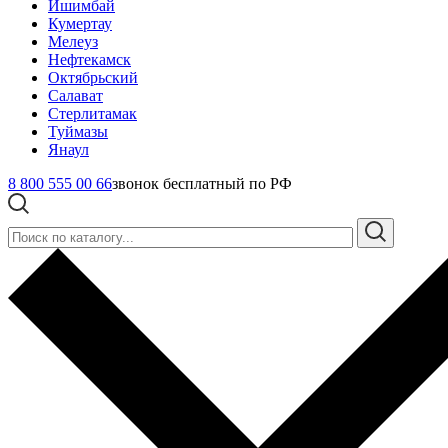
Ишимбай
Кумертау
Мелеуз
Нефтекамск
Октябрьский
Салават
Стерлитамак
Туймазы
Янаул
8 800 555 00 66
звонок бесплатный по РФ