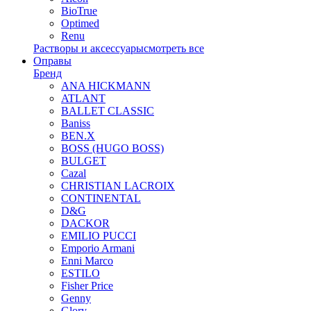
BioTrue
Optimed
Renu
Растворы и аксессуары
смотреть все
Оправы
Бренд
ANA HICKMANN
ATLANT
BALLET CLASSIC
Baniss
BEN.X
BOSS (HUGO BOSS)
BULGET
Cazal
CHRISTIAN LACROIX
CONTINENTAL
D&G
DACKOR
EMILIO PUCCI
Emporio Armani
Enni Marco
ESTILO
Fisher Price
Genny
Glory