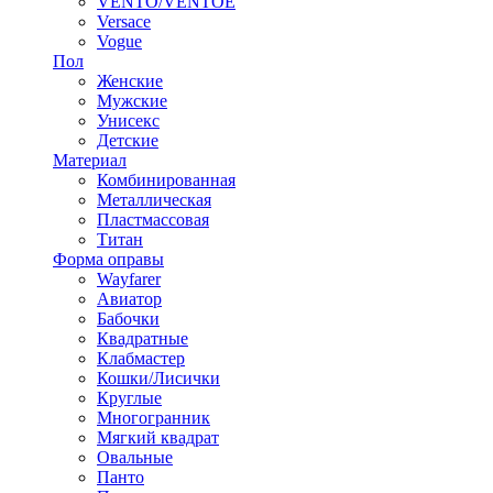
VENTO/VENTOE
Versace
Vogue
Пол
Женские
Мужские
Унисекс
Детские
Материал
Комбинированная
Металлическая
Пластмассовая
Титан
Форма оправы
Wayfarer
Авиатор
Бабочки
Квадратные
Клабмастер
Кошки/Лисички
Круглые
Многогранник
Мягкий квадрат
Овальные
Панто