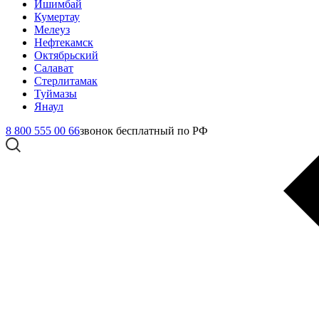
Ишимбай
Кумертау
Мелеуз
Нефтекамск
Октябрьский
Салават
Стерлитамак
Туймазы
Янаул
8 800 555 00 66
звонок бесплатный по РФ