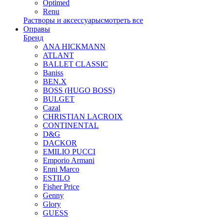
Optimed
Renu
Растворы и аксессуары
смотреть все
Оправы
Бренд
ANA HICKMANN
ATLANT
BALLET CLASSIC
Baniss
BEN.X
BOSS (HUGO BOSS)
BULGET
Cazal
CHRISTIAN LACROIX
CONTINENTAL
D&G
DACKOR
EMILIO PUCCI
Emporio Armani
Enni Marco
ESTILO
Fisher Price
Genny
Glory
GUESS