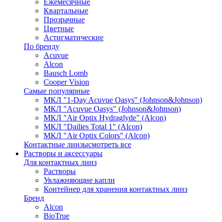
Ежемесячные
Квартальные
Прозрачные
Цветные
Астигматические
По бренду
Acuvue
Alcon
Bausch Lomb
Cooper Vision
Самые популярные
МКЛ "1-Day Acuvue Oasys" (Johnson&Johnson)
МКЛ "Acuvue Oasys" (Johnson&Johnson)
МКЛ "Air Optix Hydraglyde" (Alcon)
МКЛ "Dailies Total 1" (Alcon)
МКЛ "Air Optix Colors" (Alcon)
Контактные линзы
смотреть все
Растворы и аксессуары
Для контактных линз
Растворы
Увлажняющие капли
Контейнер для хранения контактных линз
Бренд
Alcon
BioTrue