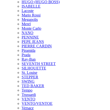
HUGO (HUGO BOSS)
ISABELLE
Lacoste
Mario Rossi
Megapolis
Merel
Monte Carlo
NANO
PENNINE
PEPE JEANS
PIERRE CARDIN
Piramida
Prada
Ray-Ban
SEVENTH STREET
SILHOUETTE
St. Louise
STEPPER
SWING
TED BAKER
Tempo
Trussardi
VENTO
VENTO/VENTOE
Versace