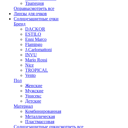
Трапеция
Оправы
смотреть все
Линзы для очков
Солнцезащитные очки
Бренд
DACKOR
ESTILO
Enni Marco
Flamingo
J-Carlomattoni
INVU
Mario Rossi
Nice
TROPICAL
Vento
Пол
Женские
Мужские
Унисекс
Детские
Материал
Комбинированная
Металлическая
Пластмассовая
Солнцезащитные очки
смотреть все