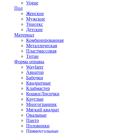
Vogue
Пол
Женские
Мужские
Унисекс
Детские
Материал
Комбинированная
Металлическая
Пластмассовая
Титан
Форма оправы
Wayfarer
Авиатор
Бабочки
Квадратные
Клабмастер
Кошки/Лисички
Круглые
Многогранник
Мягкий квадрат
Овальные
Панто
Половинки
Прямоугольные