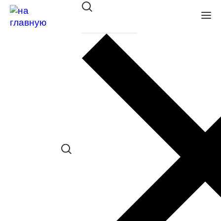
Футляр EI 277 col 02
в наличии (Больше 5 шт.) *наличие
товара в конкретном салоне
необходимо уточнять отдельно
Сравнить товар
Поделиться в соц. сетях:
830
i
Стоимость