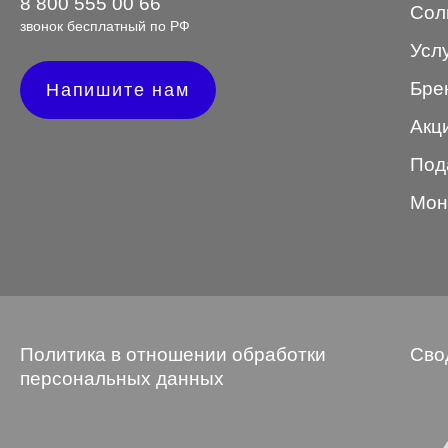
8 800 555 00 66
Сол
звонок бесплатный по РФ
STEPPER
Усл
SWING
Бре
Напишите нам
TED BAKER
Акц
Tempo
Под
Trussardi
Мон
VENTO
VENTO/VENTOE
Versace
Vogue
Политика в отношении обработки
Сво
персональных данных
Форма оправы