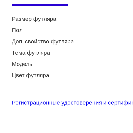
Enni Marco
Размер футляра
ESTILO
Пол
Fisher Price
Доп. свойство футляра
Genny
Тема футляра
Glory
Модель
GUESS
Цвет футляра
HUGO (HUGO BOSS)
ISABELLE
Lacoste
Регистрационные удостоверения и сертифи
Mario Rossi
Megapolis