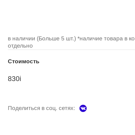
Optimed
Пластмассовая
Пластмассовая
(Johnson&Johnson)
Renu
Титан
 стопперы
Футляры для очков
МКЛ "Air Optix Hydraglyde"
(Alcon)
МКЛ "Dailies Total 1" (Alcon)
в наличии (Больше 5 шт.) *наличие товара в 
отдельно
МКЛ "Air Optix Colors" (Alcon)
Стоимость
830
i
Поделиться в соц. сетях: