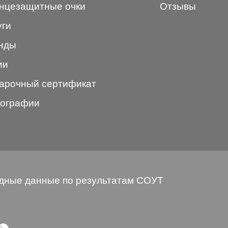
нцезащитные очки
Отзывы
уги
нды
ии
арочный сертификат
ографии
дные данные по результатам СОУТ