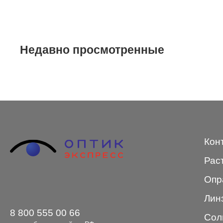
Merel
Monte Carlo
NANO
Недавно просмотренные
PENNINE
PEPE JEANS
PIERRE CARDIN
Piramida
Кон
Prada
Рас
Ray-Ban
Опр
SEVENTH STREET
Лин
SILHOUETTE
8 800 555 00 66
Сол
St. Louise