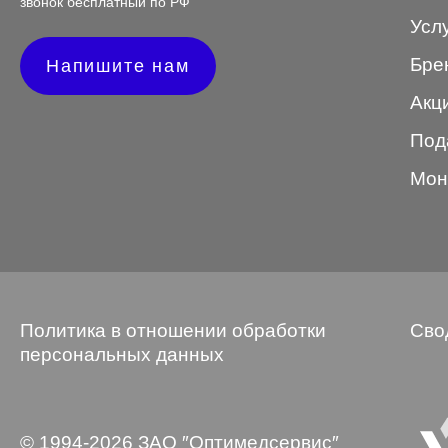
звонок бесплатный по РФ
Усл
STEPPER
Бре
Напишите нам
SWING
Акц
TED BAKER
Под
Tempo
Мон
Trussardi
VENTO
VENTO/VENTOE
Versace
Политика в отношении обработки
Сво
Vogue
персональных данных
Форма оправы
© 1994-2026 ЗАО ″Оптимедсервис″