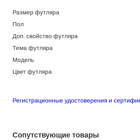
Enni Marco
Размер футляра
ESTILO
Пол
Fisher Price
Доп. свойство футляра
Genny
Тема футляра
Glory
Модель
GUESS
Цвет футляра
HUGO (HUGO BOSS)
ISABELLE
Регистрационные удостоверения и сертифи
Lacoste
Mario Rossi
Megapolis
Сопутствующие товары