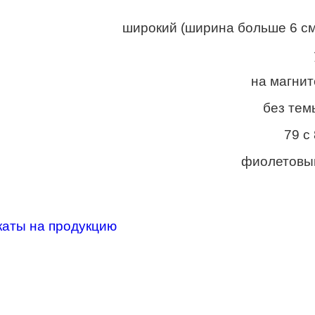
широкий (ширина больше 6 см
на магнит
без тем
79 с
фиолетовы
каты на продукцию