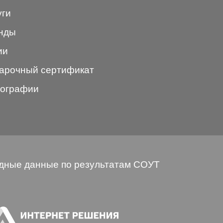
уги
нды
ии
арочный сертификат
ографии
дные данные по результатам СОУТ