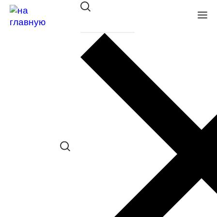
Футляр SC 052/3 col 05
в наличии (Осталась 1 шт.) *наличие
товара в конкретном салоне
необходимо уточнять отдельно
Сравнить товар
Поделиться в соц. сетях:
190
i
Стоимость