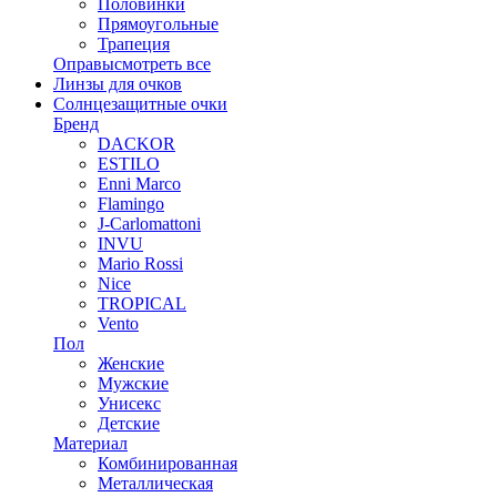
Половинки
Прямоугольные
Трапеция
Оправы
смотреть все
Линзы для очков
Солнцезащитные очки
Бренд
DACKOR
ESTILO
Enni Marco
Flamingo
J-Carlomattoni
INVU
Mario Rossi
Nice
TROPICAL
Vento
Пол
Женские
Мужские
Унисекс
Детские
Материал
Комбинированная
Металлическая