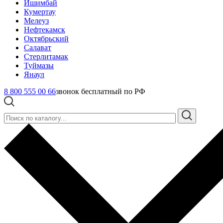
Ишимбай
Кумертау
Мелеуз
Нефтекамск
Октябрьский
Салават
Стерлитамак
Туймазы
Янаул
8 800 555 00 66
звонок бесплатный по РФ