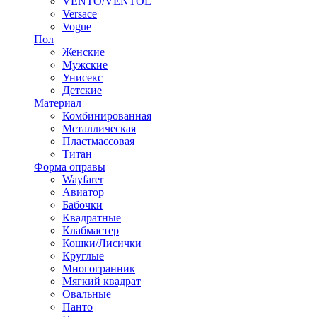
VENTO/VENTOE
Versace
Vogue
Пол
Женские
Мужские
Унисекс
Детские
Материал
Комбинированная
Металлическая
Пластмассовая
Титан
Форма оправы
Wayfarer
Авиатор
Бабочки
Квадратные
Клабмастер
Кошки/Лисички
Круглые
Многогранник
Мягкий квадрат
Овальные
Панто