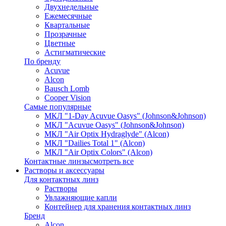
Двухнедельные
Ежемесячные
Квартальные
Прозрачные
Цветные
Астигматические
По бренду
Acuvue
Alcon
Bausch Lomb
Cooper Vision
Самые популярные
МКЛ "1-Day Acuvue Oasys" (Johnson&Johnson)
МКЛ "Acuvue Oasys" (Johnson&Johnson)
МКЛ "Air Optix Hydraglyde" (Alcon)
МКЛ "Dailies Total 1" (Alcon)
МКЛ "Air Optix Colors" (Alcon)
Контактные линзы
смотреть все
Растворы и аксессуары
Для контактных линз
Растворы
Увлажняющие капли
Контейнер для хранения контактных линз
Бренд
Alcon