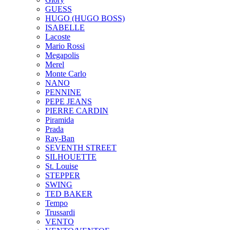
GUESS
HUGO (HUGO BOSS)
ISABELLE
Lacoste
Mario Rossi
Megapolis
Merel
Monte Carlo
NANO
PENNINE
PEPE JEANS
PIERRE CARDIN
Piramida
Prada
Ray-Ban
SEVENTH STREET
SILHOUETTE
St. Louise
STEPPER
SWING
TED BAKER
Tempo
Trussardi
VENTO