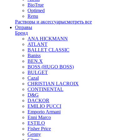
BioTrue
Optimed
Renu
Растворы и аксессуары
смотреть все
Оправы
Бренд
ANA HICKMANN
ATLANT
BALLET CLASSIC
Baniss
BEN.X
BOSS (HUGO BOSS)
BULGET
Cazal
CHRISTIAN LACROIX
CONTINENTAL
D&G
DACKOR
EMILIO PUCCI
Emporio Armani
Enni Marco
ESTILO
Fisher Price
Genny
Glory