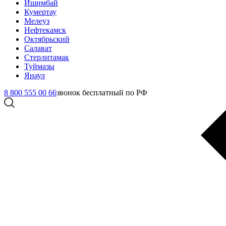
Ишимбай
Кумертау
Мелеуз
Нефтекамск
Октябрьский
Салават
Стерлитамак
Туймазы
Янаул
8 800 555 00 66
звонок бесплатный по РФ