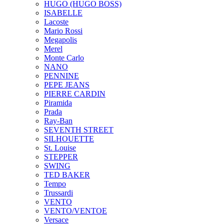
HUGO (HUGO BOSS)
ISABELLE
Lacoste
Mario Rossi
Megapolis
Merel
Monte Carlo
NANO
PENNINE
PEPE JEANS
PIERRE CARDIN
Piramida
Prada
Ray-Ban
SEVENTH STREET
SILHOUETTE
St. Louise
STEPPER
SWING
TED BAKER
Tempo
Trussardi
VENTO
VENTO/VENTOE
Versace