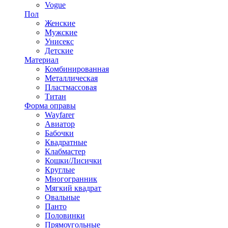
Vogue
Пол
Женские
Мужские
Унисекс
Детские
Материал
Комбинированная
Металлическая
Пластмассовая
Титан
Форма оправы
Wayfarer
Авиатор
Бабочки
Квадратные
Клабмастер
Кошки/Лисички
Круглые
Многогранник
Мягкий квадрат
Овальные
Панто
Половинки
Прямоугольные