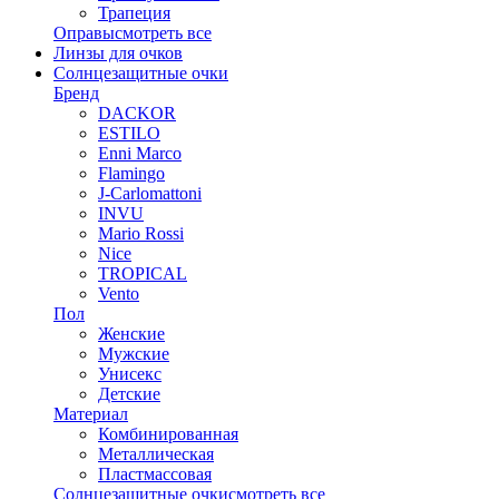
Трапеция
Оправы
смотреть все
Линзы для очков
Солнцезащитные очки
Бренд
DACKOR
ESTILO
Enni Marco
Flamingo
J-Carlomattoni
INVU
Mario Rossi
Nice
TROPICAL
Vento
Пол
Женские
Мужские
Унисекс
Детские
Материал
Комбинированная
Металлическая
Пластмассовая
Солнцезащитные очки
смотреть все