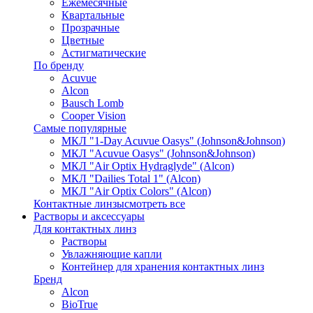
Ежемесячные
Квартальные
Прозрачные
Цветные
Астигматические
По бренду
Acuvue
Alcon
Bausch Lomb
Cooper Vision
Самые популярные
МКЛ "1-Day Acuvue Oasys" (Johnson&Johnson)
МКЛ "Acuvue Oasys" (Johnson&Johnson)
МКЛ "Air Optix Hydraglyde" (Alcon)
МКЛ "Dailies Total 1" (Alcon)
МКЛ "Air Optix Colors" (Alcon)
Контактные линзы
смотреть все
Растворы и аксессуары
Для контактных линз
Растворы
Увлажняющие капли
Контейнер для хранения контактных линз
Бренд
Alcon
BioTrue