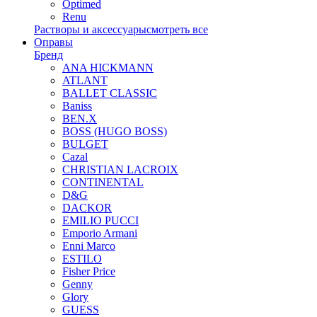
Optimed
Renu
Растворы и аксессуары
смотреть все
Оправы
Бренд
ANA HICKMANN
ATLANT
BALLET CLASSIC
Baniss
BEN.X
BOSS (HUGO BOSS)
BULGET
Cazal
CHRISTIAN LACROIX
CONTINENTAL
D&G
DACKOR
EMILIO PUCCI
Emporio Armani
Enni Marco
ESTILO
Fisher Price
Genny
Glory
GUESS