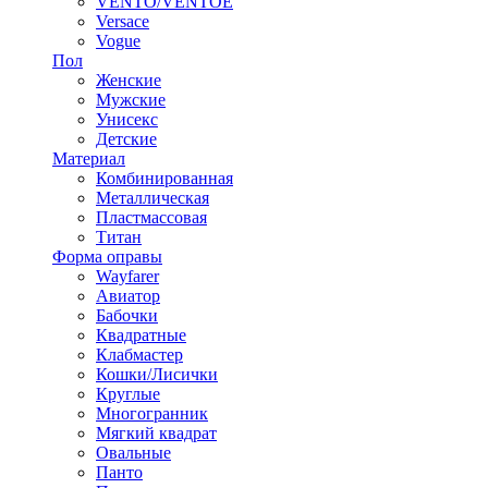
VENTO/VENTOE
Versace
Vogue
Пол
Женские
Мужские
Унисекс
Детские
Материал
Комбинированная
Металлическая
Пластмассовая
Титан
Форма оправы
Wayfarer
Авиатор
Бабочки
Квадратные
Клабмастер
Кошки/Лисички
Круглые
Многогранник
Мягкий квадрат
Овальные
Панто