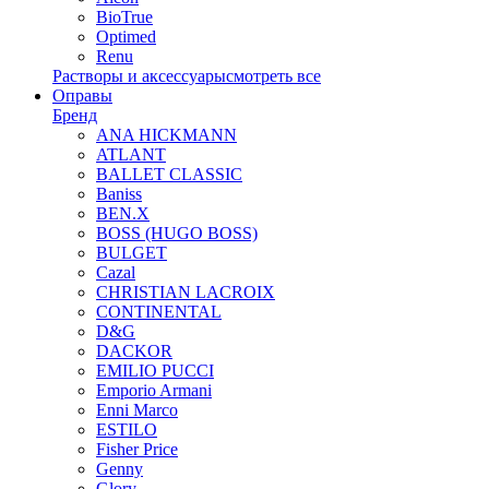
BioTrue
Optimed
Renu
Растворы и аксессуары
смотреть все
Оправы
Бренд
ANA HICKMANN
ATLANT
BALLET CLASSIC
Baniss
BEN.X
BOSS (HUGO BOSS)
BULGET
Cazal
CHRISTIAN LACROIX
CONTINENTAL
D&G
DACKOR
EMILIO PUCCI
Emporio Armani
Enni Marco
ESTILO
Fisher Price
Genny
Glory