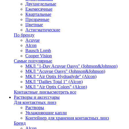
Двухнедельные
Ежемесячные
Квартальные
Прозрачные
Цветные
Астигматические
По бренду
Acuvue
Alcon
Bausch Lomb
Cooper Vision
Самые популярные
МКЛ "1-Day Acuvue Oasys" (Johnson&Johnson)
МКЛ "Acuvue Oasys" (Johnson&Johnson)
МКЛ "Air Optix Hydraglyde" (Alcon)
МКЛ "Dailies Total 1" (Alcon)
МКЛ "Air Optix Colors" (Alcon)
Контактные линзы
смотреть все
Растворы и аксессуары
Для контактных линз
Растворы
Увлажняющие капли
Контейнер для хранения контактных линз
Бренд
Alcon