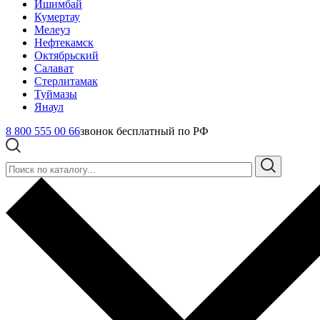
Ишимбай
Кумертау
Мелеуз
Нефтекамск
Октябрьский
Салават
Стерлитамак
Туймазы
Янаул
8 800 555 00 66
звонок бесплатный по РФ