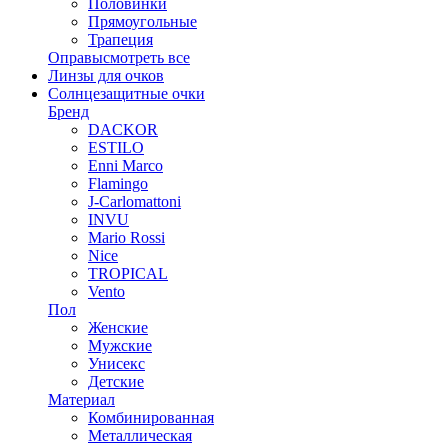
Половинки
Прямоугольные
Трапеция
Оправы
смотреть все
Линзы для очков
Солнцезащитные очки
Бренд
DACKOR
ESTILO
Enni Marco
Flamingo
J-Carlomattoni
INVU
Mario Rossi
Nice
TROPICAL
Vento
Пол
Женские
Мужские
Унисекс
Детские
Материал
Комбинированная
Металлическая