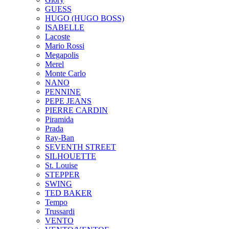
GUESS
HUGO (HUGO BOSS)
ISABELLE
Lacoste
Mario Rossi
Megapolis
Merel
Monte Carlo
NANO
PENNINE
PEPE JEANS
PIERRE CARDIN
Piramida
Prada
Ray-Ban
SEVENTH STREET
SILHOUETTE
St. Louise
STEPPER
SWING
TED BAKER
Tempo
Trussardi
VENTO