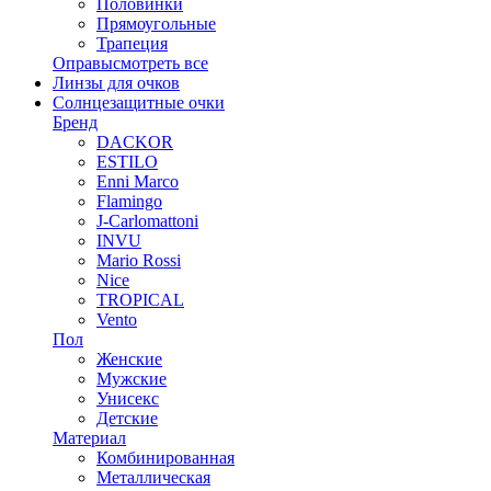
Половинки
Прямоугольные
Трапеция
Оправы
смотреть все
Линзы для очков
Солнцезащитные очки
Бренд
DACKOR
ESTILO
Enni Marco
Flamingo
J-Carlomattoni
INVU
Mario Rossi
Nice
TROPICAL
Vento
Пол
Женские
Мужские
Унисекс
Детские
Материал
Комбинированная
Металлическая