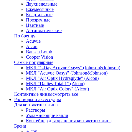
Двухнедельные
Ежемесячные
Квартальные
Прозрачные
Цветные
Астигматические
По бренду
Acuvue
Alcon
Bausch Lomb
Cooper Vision
Самые популярные
МКЛ "1-Day Acuvue Oasys" (Johnson&Johnson)
МКЛ "Acuvue Oasys" (Johnson&Johnson)
МКЛ "Air Optix Hydraglyde" (Alcon)
МКЛ "Dailies Total 1" (Alcon)
МКЛ "Air Optix Colors" (Alcon)
Контактные линзы
смотреть все
Растворы и аксессуары
Для контактных линз
Растворы
Увлажняющие капли
Контейнер для хранения контактных линз
Бренд
Alcon