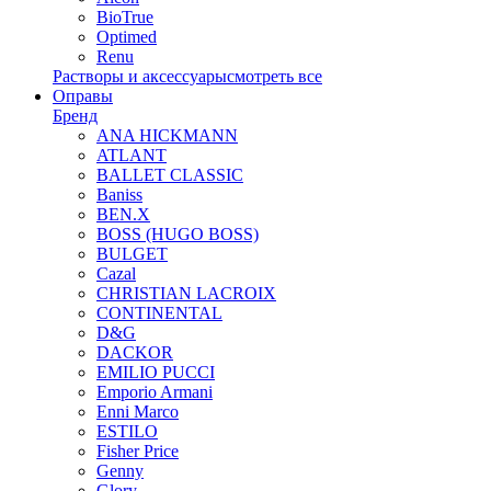
BioTrue
Optimed
Renu
Растворы и аксессуары
смотреть все
Оправы
Бренд
ANA HICKMANN
ATLANT
BALLET CLASSIC
Baniss
BEN.X
BOSS (HUGO BOSS)
BULGET
Cazal
CHRISTIAN LACROIX
CONTINENTAL
D&G
DACKOR
EMILIO PUCCI
Emporio Armani
Enni Marco
ESTILO
Fisher Price
Genny
Glory