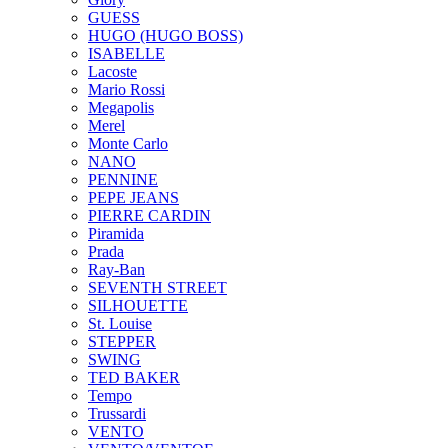
GUESS
HUGO (HUGO BOSS)
ISABELLE
Lacoste
Mario Rossi
Megapolis
Merel
Monte Carlo
NANO
PENNINE
PEPE JEANS
PIERRE CARDIN
Piramida
Prada
Ray-Ban
SEVENTH STREET
SILHOUETTE
St. Louise
STEPPER
SWING
TED BAKER
Tempo
Trussardi
VENTO