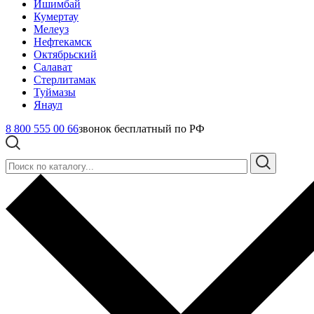
Ишимбай
Кумертау
Мелеуз
Нефтекамск
Октябрьский
Салават
Стерлитамак
Туймазы
Янаул
8 800 555 00 66
звонок бесплатный по РФ