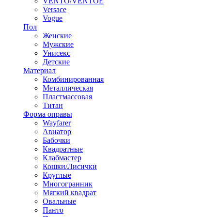
VENTO/VENTOE
Versace
Vogue
Пол
Женские
Мужские
Унисекс
Детские
Материал
Комбинированная
Металлическая
Пластмассовая
Титан
Форма оправы
Wayfarer
Авиатор
Бабочки
Квадратные
Клабмастер
Кошки/Лисички
Круглые
Многогранник
Мягкий квадрат
Овальные
Панто