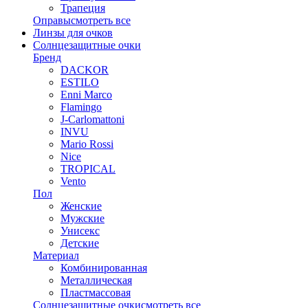
Трапеция
Оправы
смотреть все
Линзы для очков
Солнцезащитные очки
Бренд
DACKOR
ESTILO
Enni Marco
Flamingo
J-Carlomattoni
INVU
Mario Rossi
Nice
TROPICAL
Vento
Пол
Женские
Мужские
Унисекс
Детские
Материал
Комбинированная
Металлическая
Пластмассовая
Солнцезащитные очки
смотреть все