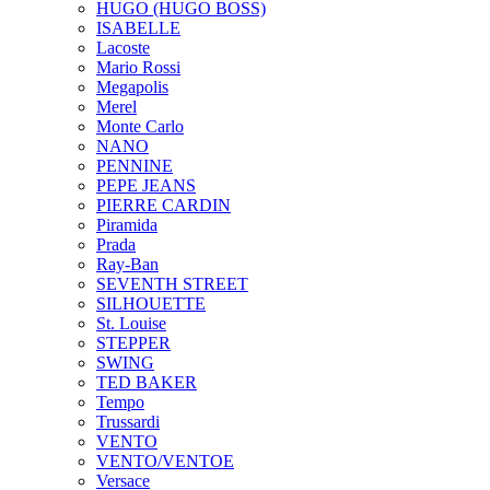
HUGO (HUGO BOSS)
ISABELLE
Lacoste
Mario Rossi
Megapolis
Merel
Monte Carlo
NANO
PENNINE
PEPE JEANS
PIERRE CARDIN
Piramida
Prada
Ray-Ban
SEVENTH STREET
SILHOUETTE
St. Louise
STEPPER
SWING
TED BAKER
Tempo
Trussardi
VENTO
VENTO/VENTOE
Versace