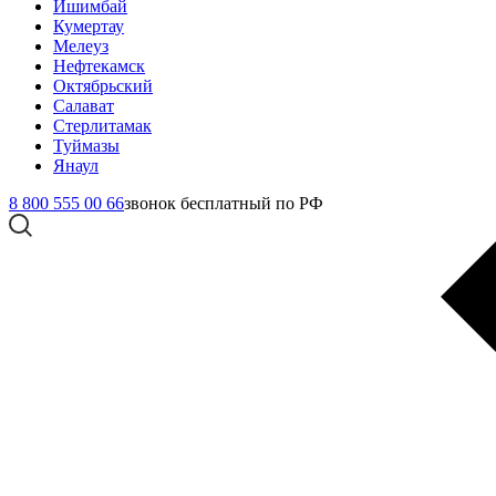
Ишимбай
Кумертау
Мелеуз
Нефтекамск
Октябрьский
Салават
Стерлитамак
Туймазы
Янаул
8 800 555 00 66
звонок бесплатный по РФ