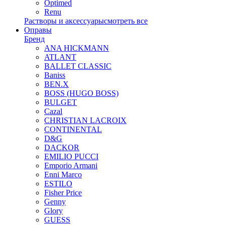
Optimed
Renu
Растворы и аксессуары
смотреть все
Оправы
Бренд
ANA HICKMANN
ATLANT
BALLET CLASSIC
Baniss
BEN.X
BOSS (HUGO BOSS)
BULGET
Cazal
CHRISTIAN LACROIX
CONTINENTAL
D&G
DACKOR
EMILIO PUCCI
Emporio Armani
Enni Marco
ESTILO
Fisher Price
Genny
Glory
GUESS