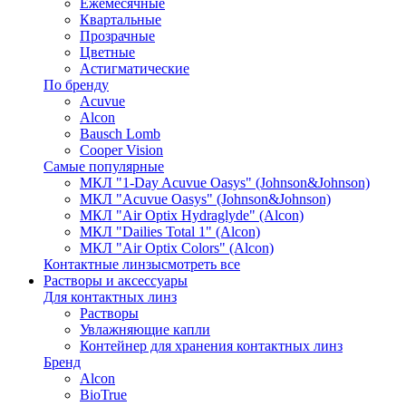
Ежемесячные
Квартальные
Прозрачные
Цветные
Астигматические
По бренду
Acuvue
Alcon
Bausch Lomb
Cooper Vision
Самые популярные
МКЛ "1-Day Acuvue Oasys" (Johnson&Johnson)
МКЛ "Acuvue Oasys" (Johnson&Johnson)
МКЛ "Air Optix Hydraglyde" (Alcon)
МКЛ "Dailies Total 1" (Alcon)
МКЛ "Air Optix Colors" (Alcon)
Контактные линзы
смотреть все
Растворы и аксессуары
Для контактных линз
Растворы
Увлажняющие капли
Контейнер для хранения контактных линз
Бренд
Alcon
BioTrue