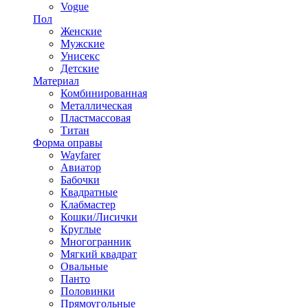
Vogue
Пол
Женские
Мужские
Унисекс
Детские
Материал
Комбинированная
Металлическая
Пластмассовая
Титан
Форма оправы
Wayfarer
Авиатор
Бабочки
Квадратные
Клабмастер
Кошки/Лисички
Круглые
Многогранник
Мягкий квадрат
Овальные
Панто
Половинки
Прямоугольные