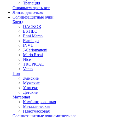
Трапеция
Оправы
смотреть все
Линзы для очков
Солнцезащитные очки
Бренд
DACKOR
ESTILO
Enni Marco
Flamingo
INVU
J-Carlomattoni
Mario Rossi
Nice
TROPICAL
Vento
Пол
Женские
Мужские
Унисекс
Детские
Материал
Комбинированная
Металлическая
Пластмассовая
Солнцезащитные очки
смотреть все