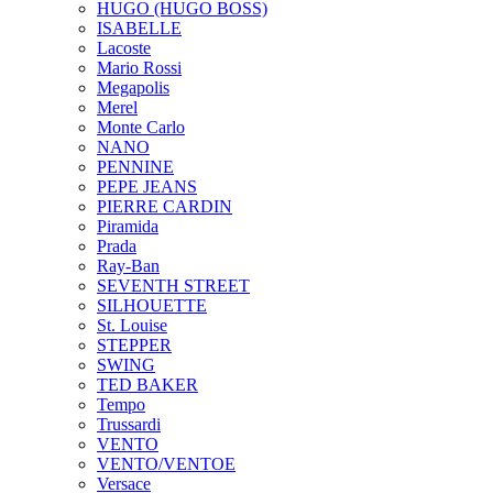
HUGO (HUGO BOSS)
ISABELLE
Lacoste
Mario Rossi
Megapolis
Merel
Monte Carlo
NANO
PENNINE
PEPE JEANS
PIERRE CARDIN
Piramida
Prada
Ray-Ban
SEVENTH STREET
SILHOUETTE
St. Louise
STEPPER
SWING
TED BAKER
Tempo
Trussardi
VENTO
VENTO/VENTOE
Versace