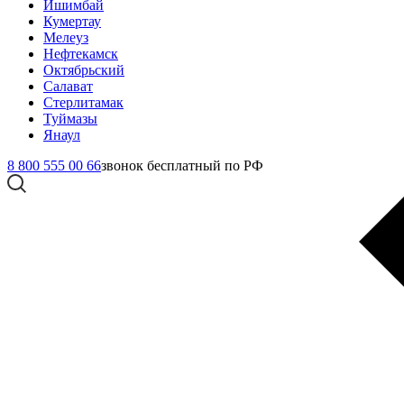
Ишимбай
Кумертау
Мелеуз
Нефтекамск
Октябрьский
Салават
Стерлитамак
Туймазы
Янаул
8 800 555 00 66
звонок бесплатный по РФ