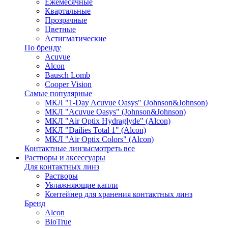
Ежемесячные
Квартальные
Прозрачные
Цветные
Астигматические
По бренду
Acuvue
Alcon
Bausch Lomb
Cooper Vision
Самые популярные
МКЛ "1-Day Acuvue Oasys" (Johnson&Johnson)
МКЛ "Acuvue Oasys" (Johnson&Johnson)
МКЛ "Air Optix Hydraglyde" (Alcon)
МКЛ "Dailies Total 1" (Alcon)
МКЛ "Air Optix Colors" (Alcon)
Контактные линзы
смотреть все
Растворы и аксессуары
Для контактных линз
Растворы
Увлажняющие капли
Контейнер для хранения контактных линз
Бренд
Alcon
BioTrue