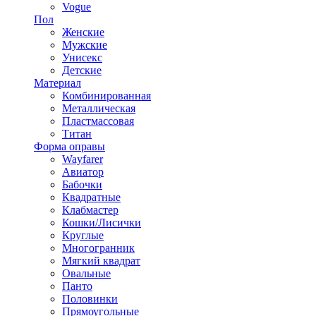
Vogue
Пол
Женские
Мужские
Унисекс
Детские
Материал
Комбинированная
Металлическая
Пластмассовая
Титан
Форма оправы
Wayfarer
Авиатор
Бабочки
Квадратные
Клабмастер
Кошки/Лисички
Круглые
Многогранник
Мягкий квадрат
Овальные
Панто
Половинки
Прямоугольные