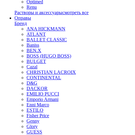
Optimed
Renu
Растворы и аксессуары
смотреть все
Оправы
Бренд
ANA HICKMANN
ATLANT
BALLET CLASSIC
Baniss
BEN.X
BOSS (HUGO BOSS)
BULGET
Cazal
CHRISTIAN LACROIX
CONTINENTAL
D&G
DACKOR
EMILIO PUCCI
Emporio Armani
Enni Marco
ESTILO
Fisher Price
Genny
Glory
GUESS