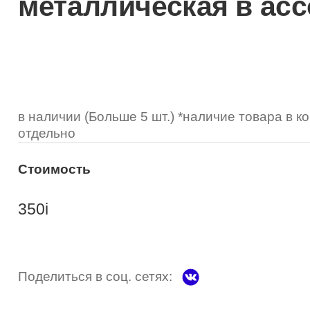
металлическая в ас
Optimed
Пластмассовая
Пластмассовая
(Johnson&Johnson)
Renu
Титан
 стопперы
Футляры для очков
МКЛ "Air Optix Hydraglyde"
(Alcon)
МКЛ "Dailies Total 1" (Alcon)
МКЛ "Air Optix Colors" (Alcon)
в наличии (Больше 5 шт.) *наличие товара в 
отдельно
Стоимость
350
i
Поделиться в соц. сетях: