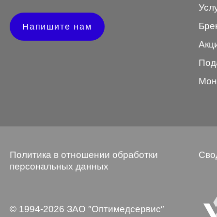
Усл
STEPPER
Бре
Напишите нам
SWING
Акц
TED BAKER
Под
Tempo
Мон
Trussardi
VENTO
VENTO/VENTOE
Versace
Политика в отношении обработки
Сво
персональных данных
Vogue
© 1994-2026 ЗАО ″Оптимедсервис″
Форма оправы