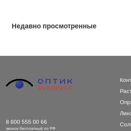
Merel
Monte Carlo
Недавно просмотренные
NANO
PENNINE
PEPE JEANS
PIERRE CARDIN
Piramida
Кон
Prada
Рас
Ray-Ban
Опр
SEVENTH STREET
Лин
SILHOUETTE
8 800 555 00 66
Сол
St. Louise
звонок бесплатный по РФ