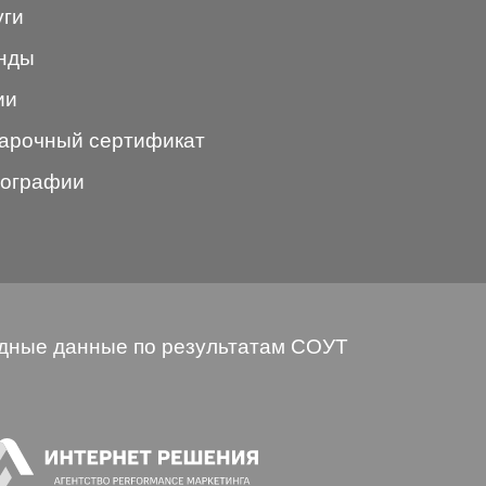
уги
нды
ии
арочный сертификат
ографии
дные данные по результатам СОУТ