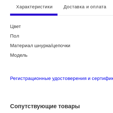
Характеристики
Доставка и оплата
Enni Marco
ESTILO
Цвет
Fisher Price
Пол
Genny
Материал шнурка/цепочки
Glory
Модель
GUESS
HUGO (HUGO BOSS)
ISABELLE
Регистрационные удостоверения и сертифи
Lacoste
Mario Rossi
Сопутствующие товары
Megapolis