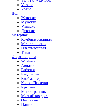
VENTO/VENTOE
Versace
Vogue
Пол
Женские
Мужские
Унисекс
Детские
Материал
Комбинированная
Металлическая
Пластмассовая
Титан
Форма оправы
Wayfarer
Авиатор
Бабочки
Квадратные
Клабмастер
Кошки/Лисички
Круглые
Многогранник
Мягкий квадрат
Овальные
Панто