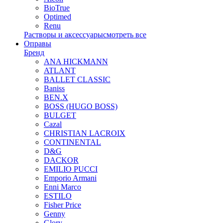
BioTrue
Optimed
Renu
Растворы и аксессуары
смотреть все
Оправы
Бренд
ANA HICKMANN
ATLANT
BALLET CLASSIC
Baniss
BEN.X
BOSS (HUGO BOSS)
BULGET
Cazal
CHRISTIAN LACROIX
CONTINENTAL
D&G
DACKOR
EMILIO PUCCI
Emporio Armani
Enni Marco
ESTILO
Fisher Price
Genny
Glory