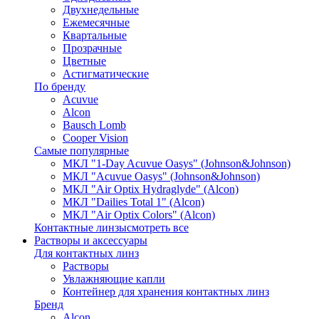
Двухнедельные
Ежемесячные
Квартальные
Прозрачные
Цветные
Астигматические
По бренду
Acuvue
Alcon
Bausch Lomb
Cooper Vision
Самые популярные
МКЛ "1-Day Acuvue Oasys" (Johnson&Johnson)
МКЛ "Acuvue Oasys" (Johnson&Johnson)
МКЛ "Air Optix Hydraglyde" (Alcon)
МКЛ "Dailies Total 1" (Alcon)
МКЛ "Air Optix Colors" (Alcon)
Контактные линзы
смотреть все
Растворы и аксессуары
Для контактных линз
Растворы
Увлажняющие капли
Контейнер для хранения контактных линз
Бренд
Alcon