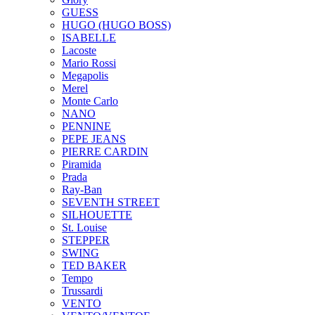
GUESS
HUGO (HUGO BOSS)
ISABELLE
Lacoste
Mario Rossi
Megapolis
Merel
Monte Carlo
NANO
PENNINE
PEPE JEANS
PIERRE CARDIN
Piramida
Prada
Ray-Ban
SEVENTH STREET
SILHOUETTE
St. Louise
STEPPER
SWING
TED BAKER
Tempo
Trussardi
VENTO