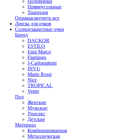
Половинки
Прямоугольные
Трапеция
Оправы
смотреть все
Линзы для очков
Солнцезащитные очки
Бренд
DACKOR
ESTILO
Enni Marco
Flamingo
J-Carlomattoni
INVU
Mario Rossi
Nice
TROPICAL
Vento
Пол
Женские
Мужские
Унисекс
Детские
Материал
Комбинированная
Металлическая