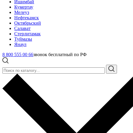
Ишимбай
Кумертау
Мелеуз
Нефтекамск
Октябрьский
Салават
Стерлитамак
Туймазы
Янаул
8 800 555 00 66
звонок бесплатный по РФ