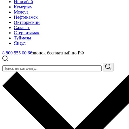
Ишимбай
Кумертау
Мелеуз
Нефтекамск
Октябрьский
Салават
Стерлитамак
Туймазы
Янаул
8 800 555 00 66
звонок бесплатный по РФ