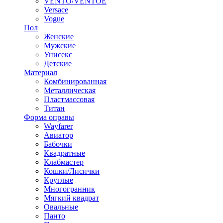
VENTO/VENTOE
Versace
Vogue
Пол
Женские
Мужские
Унисекс
Детские
Материал
Комбинированная
Металлическая
Пластмассовая
Титан
Форма оправы
Wayfarer
Авиатор
Бабочки
Квадратные
Клабмастер
Кошки/Лисички
Круглые
Многогранник
Мягкий квадрат
Овальные
Панто