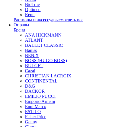
BioTrue
Optimed
Renu
Растворы и аксессуары
смотреть все
Оправы
Бренд
ANA HICKMANN
ATLANT
BALLET CLASSIC
Baniss
BEN.X
BOSS (HUGO BOSS)
BULGET
Cazal
CHRISTIAN LACROIX
CONTINENTAL
D&G
DACKOR
EMILIO PUCCI
Emporio Armani
Enni Marco
ESTILO
Fisher Price
Genny
Glory