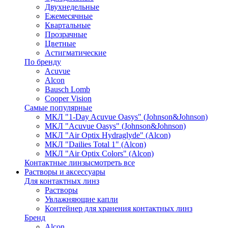
Двухнедельные
Ежемесячные
Квартальные
Прозрачные
Цветные
Астигматические
По бренду
Acuvue
Alcon
Bausch Lomb
Cooper Vision
Самые популярные
МКЛ "1-Day Acuvue Oasys" (Johnson&Johnson)
МКЛ "Acuvue Oasys" (Johnson&Johnson)
МКЛ "Air Optix Hydraglyde" (Alcon)
МКЛ "Dailies Total 1" (Alcon)
МКЛ "Air Optix Colors" (Alcon)
Контактные линзы
смотреть все
Растворы и аксессуары
Для контактных линз
Растворы
Увлажняющие капли
Контейнер для хранения контактных линз
Бренд
Alcon