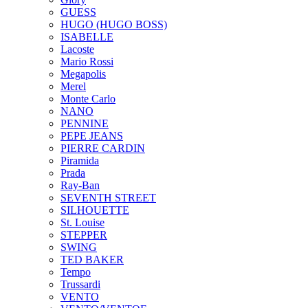
GUESS
HUGO (HUGO BOSS)
ISABELLE
Lacoste
Mario Rossi
Megapolis
Merel
Monte Carlo
NANO
PENNINE
PEPE JEANS
PIERRE CARDIN
Piramida
Prada
Ray-Ban
SEVENTH STREET
SILHOUETTE
St. Louise
STEPPER
SWING
TED BAKER
Tempo
Trussardi
VENTO