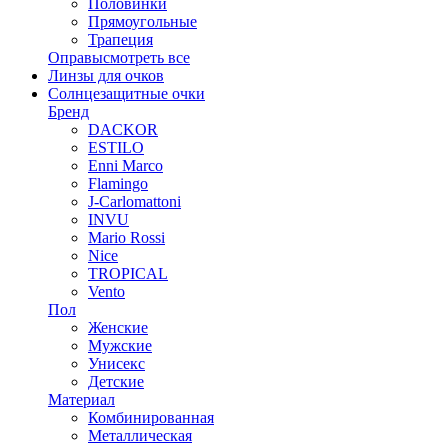
Половинки
Прямоугольные
Трапеция
Оправы
смотреть все
Линзы для очков
Солнцезащитные очки
Бренд
DACKOR
ESTILO
Enni Marco
Flamingo
J-Carlomattoni
INVU
Mario Rossi
Nice
TROPICAL
Vento
Пол
Женские
Мужские
Унисекс
Детские
Материал
Комбинированная
Металлическая