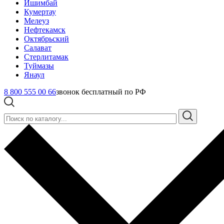
Ишимбай
Кумертау
Мелеуз
Нефтекамск
Октябрьский
Салават
Стерлитамак
Туймазы
Янаул
8 800 555 00 66
звонок бесплатный по РФ