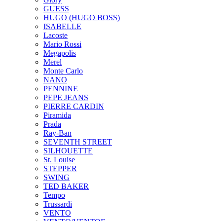
GUESS
HUGO (HUGO BOSS)
ISABELLE
Lacoste
Mario Rossi
Megapolis
Merel
Monte Carlo
NANO
PENNINE
PEPE JEANS
PIERRE CARDIN
Piramida
Prada
Ray-Ban
SEVENTH STREET
SILHOUETTE
St. Louise
STEPPER
SWING
TED BAKER
Tempo
Trussardi
VENTO