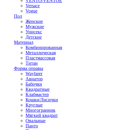
VENTO/VENTOE
Versace
Vogue
Пол
Женские
Мужские
Унисекс
Детские
Материал
Комбинированная
Металлическая
Пластмассовая
Титан
Форма оправы
Wayfarer
Авиатор
Бабочки
Квадратные
Клабмастер
Кошки/Лисички
Круглые
Многогранник
Мягкий квадрат
Овальные
Панто