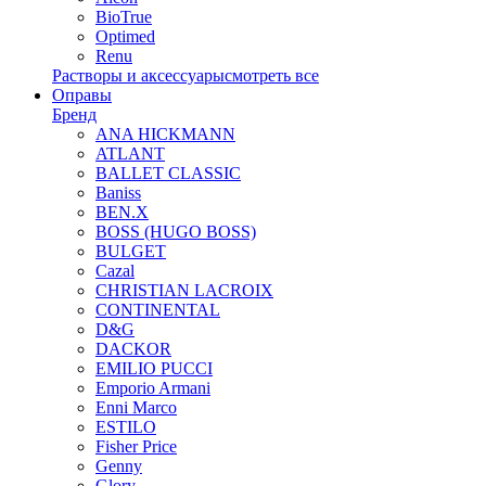
BioTrue
Optimed
Renu
Растворы и аксессуары
смотреть все
Оправы
Бренд
ANA HICKMANN
ATLANT
BALLET CLASSIC
Baniss
BEN.X
BOSS (HUGO BOSS)
BULGET
Cazal
CHRISTIAN LACROIX
CONTINENTAL
D&G
DACKOR
EMILIO PUCCI
Emporio Armani
Enni Marco
ESTILO
Fisher Price
Genny
Glory