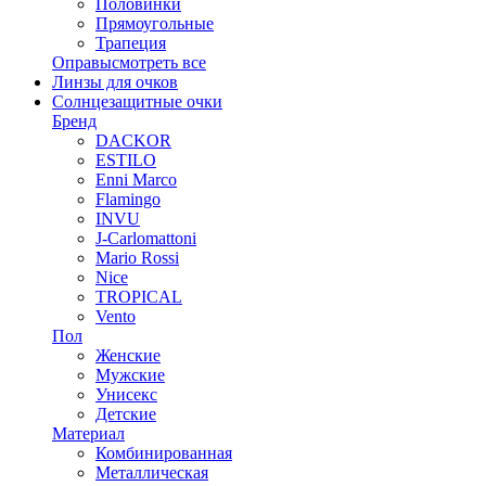
Половинки
Прямоугольные
Трапеция
Оправы
смотреть все
Линзы для очков
Солнцезащитные очки
Бренд
DACKOR
ESTILO
Enni Marco
Flamingo
INVU
J-Carlomattoni
Mario Rossi
Nice
TROPICAL
Vento
Пол
Женские
Мужские
Унисекс
Детские
Материал
Комбинированная
Металлическая