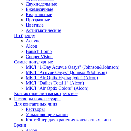
Двухнедельные
Ежемесячные
Квартальные
Прозрачные
Цветные
Астигматические
По бренду
Acuvue
Alcon
Bausch Lomb
Cooper Vision
Самые популярные
МКЛ "1-Day Acuvue Oasys" (Johnson&Johnson)
МКЛ "Acuvue Oasys" (Johnson&Johnson)
МКЛ "Air Optix Hydraglyde" (Alcon)
МКЛ "Dailies Total 1" (Alcon)
МКЛ "Air Optix Colors" (Alcon)
Контактные линзы
смотреть все
Растворы и аксессуары
Для контактных линз
Растворы
Увлажняющие капли
Контейнер для хранения контактных линз
Бренд
Alcon