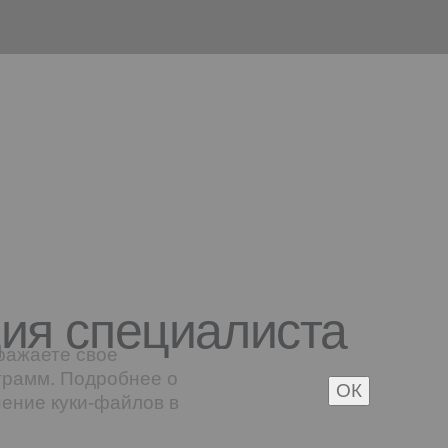
ция специалиста
ражаете свое
грамм. Подробнее о
ОК
нение куки-файлов в