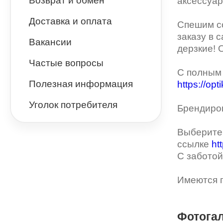
Аэрозоли для очков
Возврат и обмен
Окклюдеры и
аксессуар
BEN.X
Прозрачные
J-Carlomattoni
Доставка и оплата
Спешим со
заказу в 
BOSS (HUGO BOSS)
Цветные
INVU
Вакансии
дерзкие! 
BULGET
Астигматические
Mario Rossi
Частые вопросы
С полным 
Cazal
Nice
Полезная информация
https://opt
CHRISTIAN LACROIX
TROPICAL
Уголок потребителя
Брендиров
CONTINENTAL
Vento
Выберите 
D&G
ссылке
ht
DACKOR
С заботой
EMILIO PUCCI
Имеются п
Emporio Armani
Enni Marco
Фотога