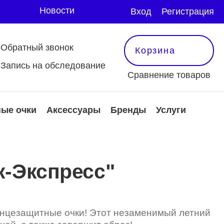
Новости
Вход
Регистрация
Обратный звонок
Корзина
Запись на обследование
Сравнение товаров
ые очки
Аксессуары
Бренды
Услуги
 и аксессуары
защитные очки
тактные линзы
Оправы
ксессуары
к-Экспресс"
е
еть все
мотреть все
мотреть все
олнцезащитные очки! Этот незаменимый летний