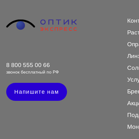
NANO
Кон
PENNINE
Рас
PEPE JEANS
Опр
PIERRE CARDIN
Лин
Piramida
8 800 555 00 66
Сол
Prada
звонок бесплатный по РФ
Усл
Ray-Ban
Бре
Напишите нам
SEVENTH STREET
Акц
SILHOUETTE
Под
St. Louise
Мон
STEPPER