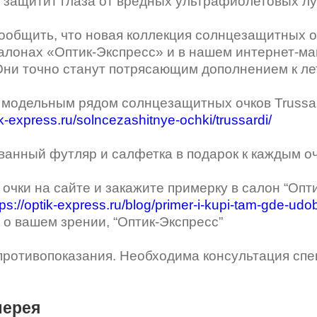
 стопперы
Футляры для очков
 защитит глаза от вредных ультрафиолетовых луч
МКЛ "Air Optix Hydraglyde"
(Alcon)
общить, что новая коллекция солнцезащитных очк
МКЛ "Dailies Total 1" (Alcon)
салонах «Оптик-Экспресс» и в нашем интернет-ма
Они точно станут потрясающим дополнением к ле
МКЛ "Air Optix Colors" (Alcon)
модельным рядом солнцезащитных очков Trussar
ik-express.ru/solncezashitnye-ochki/trussardi/
анный футляр и салфетка в подарок к каждым очк
очки на сайте и закажите примерку в салон “Опт
tps://optik-express.ru/blog/primer-i-kupi-tam-gde-udo
 о вашем зрении, “Оптик-Экспресс”
ротивопоказания. Необходима консультация спе
лерея