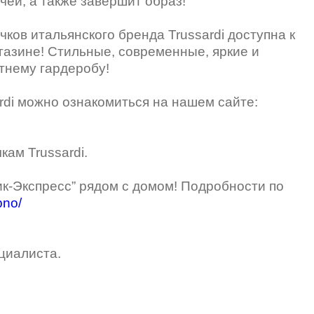
ей, а также завершит образ!
ов итальянского бренда Trussardi доступна к
газине! Стильные, современные, яркие и
тнему гардеробу!
di можно ознакомиться на нашем сайте:
ам Trussardi.
ик-Экспресс” рядом с домом! Подробности по
bno/
циалиста.