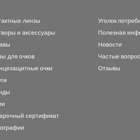
тактные линзы
Уголок потреб
творы и аксессуары
Полезная инф
авы
Новости
зы для очков
Частые вопро
нцезащитные очки
Отзывы
уги
нды
ии
арочный сертификат
ографии