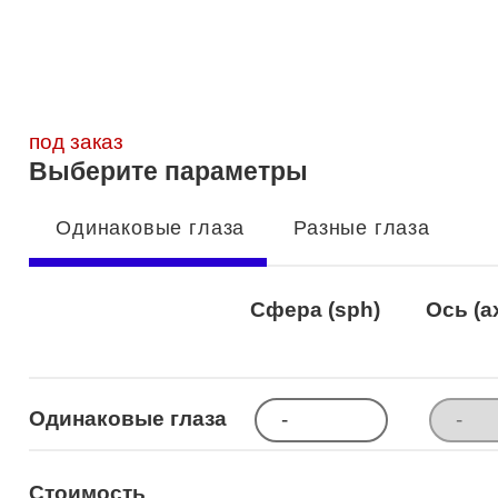
Optimed
Пластмассовая
Пластмассовая
(Johnson&Johnson)
Renu
Титан
 стопперы
Футляры для очков
МКЛ "Air Optix Hydraglyde"
(Alcon)
МКЛ "Dailies Total 1" (Alcon)
под заказ
Выберите параметры
МКЛ "Air Optix Colors" (Alcon)
Одинаковые глаза
Разные глаза
Сфера (sph)
Ось (a
Одинаковые глаза
Стоимость