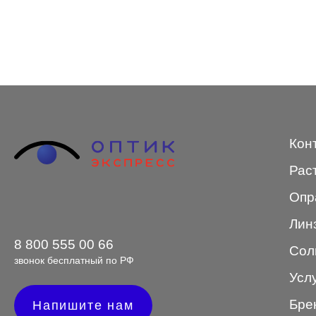
STEPPER
SWING
TED BAKER
Tempo
Trussardi
Кон
VENTO
Рас
VENTO/VENTOE
Опр
Versace
Лин
Vogue
8 800 555 00 66
Сол
звонок бесплатный по РФ
Усл
Бре
Напишите нам
Форма оправы