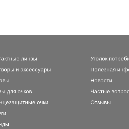
тактные линзы
Уголок потреб
творы и аксессуары
Полезная инф
авы
Новости
зы для очков
Частые вопро
нцезащитные очки
Отзывы
уги
нды