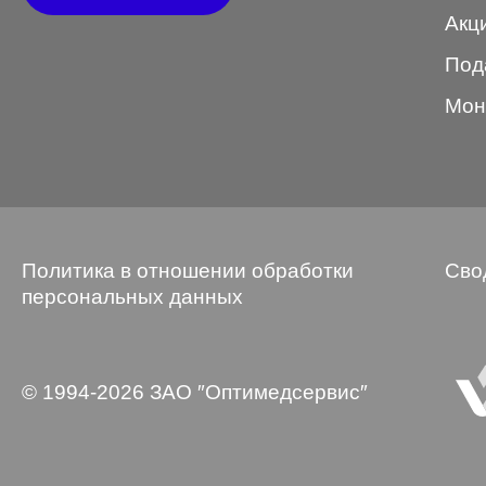
Акц
Wayfarer
Под
Авиатор
Мон
Бабочки
Квадратные
Клабмастер
Кошки/Лисички
Политика в отношении обработки
Сво
Круглые
персональных данных
Многогранник
Мягкий квадрат
© 1994-2026 ЗАО ″Оптимедсервис″
Овальные
Панто