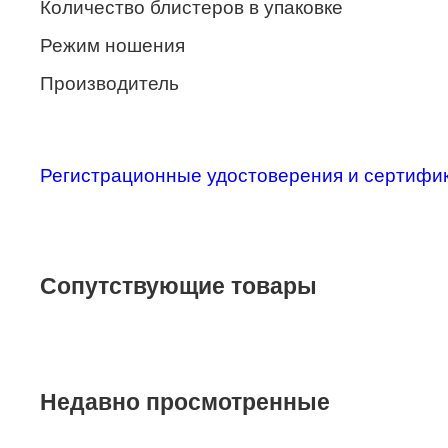
Количество блистеров в упаковке
Merel
Режим ношения
Monte Carlo
Производитель
NANO
PENNINE
PEPE JEANS
Регистрационные удостоверения и сертифи
PIERRE CARDIN
Piramida
Сопутствующие товары
Prada
Ray-Ban
SEVENTH STREET
Недавно просмотренные
SILHOUETTE
St. Louise