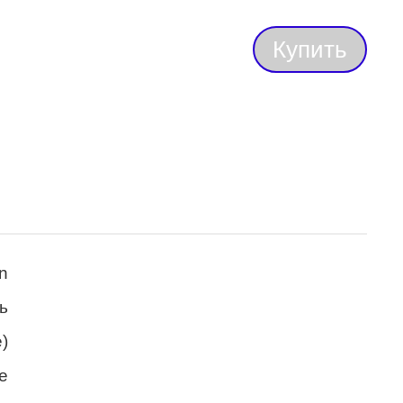
Купить
n
ь
)
е