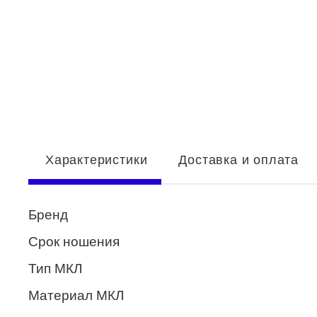
Enni Marco
ESTILO
Fisher Price
Genny
Glory
GUESS
Характеристики
Доставка и оплата
HUGO (HUGO BOSS)
Бренд
ISABELLE
Срок ношения
Lacoste
Тип МКЛ
Mario Rossi
Материал МКЛ
Megapolis