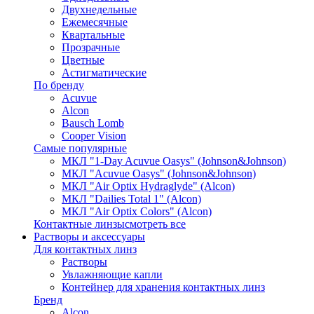
Двухнедельные
Ежемесячные
Квартальные
Прозрачные
Цветные
Астигматические
По бренду
Acuvue
Alcon
Bausch Lomb
Cooper Vision
Самые популярные
МКЛ "1-Day Acuvue Oasys" (Johnson&Johnson)
МКЛ "Acuvue Oasys" (Johnson&Johnson)
МКЛ "Air Optix Hydraglyde" (Alcon)
МКЛ "Dailies Total 1" (Alcon)
МКЛ "Air Optix Colors" (Alcon)
Контактные линзы
смотреть все
Растворы и аксессуары
Для контактных линз
Растворы
Увлажняющие капли
Контейнер для хранения контактных линз
Бренд
Alcon