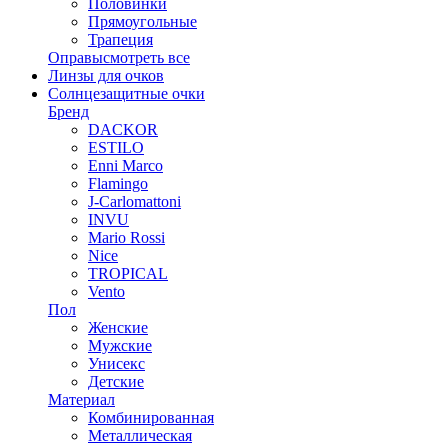
Половинки
Прямоугольные
Трапеция
Оправы
смотреть все
Линзы для очков
Солнцезащитные очки
Бренд
DACKOR
ESTILO
Enni Marco
Flamingo
J-Carlomattoni
INVU
Mario Rossi
Nice
TROPICAL
Vento
Пол
Женские
Мужские
Унисекс
Детские
Материал
Комбинированная
Металлическая