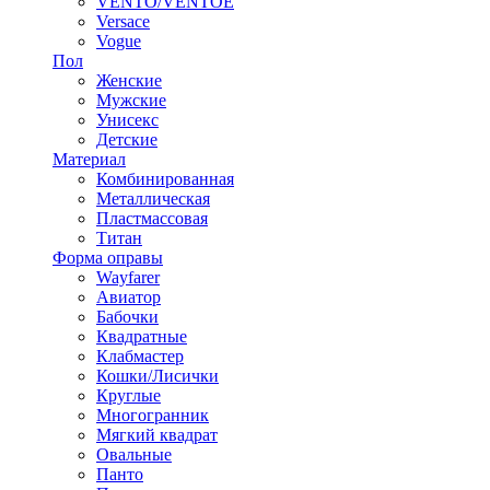
VENTO/VENTOE
Versace
Vogue
Пол
Женские
Мужские
Унисекс
Детские
Материал
Комбинированная
Металлическая
Пластмассовая
Титан
Форма оправы
Wayfarer
Авиатор
Бабочки
Квадратные
Клабмастер
Кошки/Лисички
Круглые
Многогранник
Мягкий квадрат
Овальные
Панто