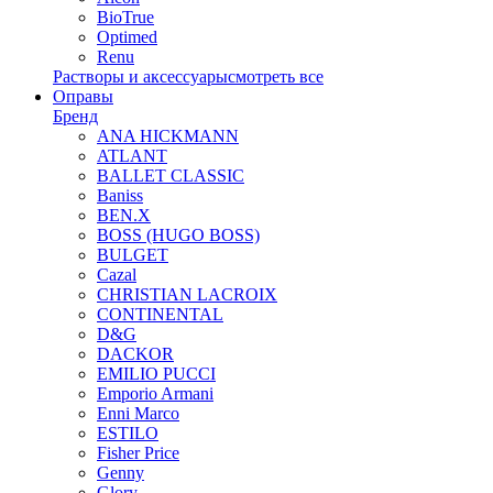
BioTrue
Optimed
Renu
Растворы и аксессуары
смотреть все
Оправы
Бренд
ANA HICKMANN
ATLANT
BALLET CLASSIC
Baniss
BEN.X
BOSS (HUGO BOSS)
BULGET
Cazal
CHRISTIAN LACROIX
CONTINENTAL
D&G
DACKOR
EMILIO PUCCI
Emporio Armani
Enni Marco
ESTILO
Fisher Price
Genny
Glory