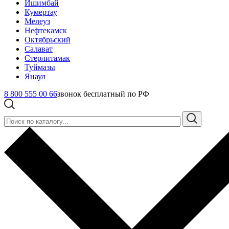
Ишимбай
Кумертау
Мелеуз
Нефтекамск
Октябрьский
Салават
Стерлитамак
Туймазы
Янаул
8 800 555 00 66
звонок бесплатный по РФ