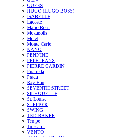
GUESS
HUGO (HUGO BOSS)
ISABELLE
Lacoste
Mario Rossi
Megapolis
Merel
Monte Carlo
NANO
PENNINE
PEPE JEANS
PIERRE CARDIN
Piramida
Prada
Ray-Ban
SEVENTH STREET
SILHOUETTE
St. Louise
STEPPER
SWING
TED BAKER
Tempo
Trussardi
VENTO