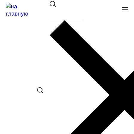
Total 30 multifocal (3 линзы)
под заказ
Сравнить товар
Поделиться в соц. сетях:
Одинаковые глаза
Разные глаза
Одинаковые глаза