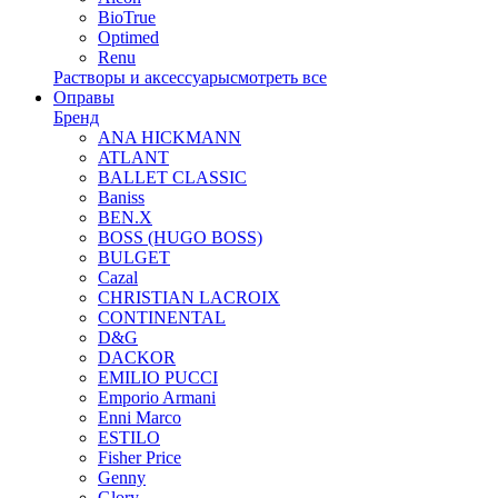
BioTrue
Optimed
Renu
Растворы и аксессуары
смотреть все
Оправы
Бренд
ANA HICKMANN
ATLANT
BALLET CLASSIC
Baniss
BEN.X
BOSS (HUGO BOSS)
BULGET
Cazal
CHRISTIAN LACROIX
CONTINENTAL
D&G
DACKOR
EMILIO PUCCI
Emporio Armani
Enni Marco
ESTILO
Fisher Price
Genny
Glory