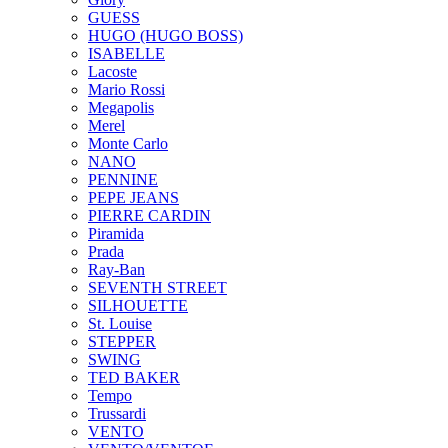
GUESS
HUGO (HUGO BOSS)
ISABELLE
Lacoste
Mario Rossi
Megapolis
Merel
Monte Carlo
NANO
PENNINE
PEPE JEANS
PIERRE CARDIN
Piramida
Prada
Ray-Ban
SEVENTH STREET
SILHOUETTE
St. Louise
STEPPER
SWING
TED BAKER
Tempo
Trussardi
VENTO