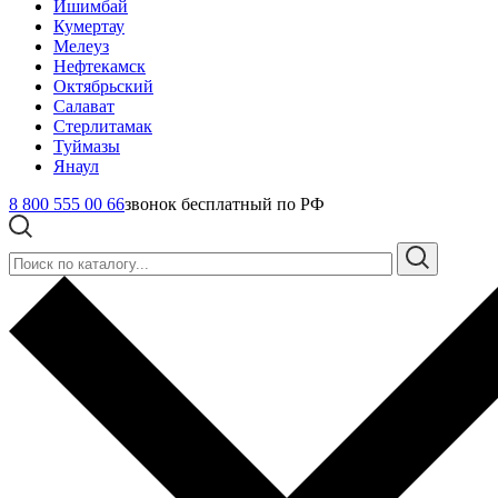
Ишимбай
Кумертау
Мелеуз
Нефтекамск
Октябрьский
Салават
Стерлитамак
Туймазы
Янаул
8 800 555 00 66
звонок бесплатный по РФ