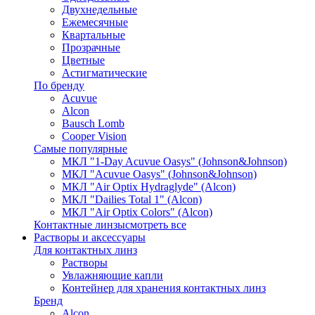
Двухнедельные
Ежемесячные
Квартальные
Прозрачные
Цветные
Астигматические
По бренду
Acuvue
Alcon
Bausch Lomb
Cooper Vision
Самые популярные
МКЛ "1-Day Acuvue Oasys" (Johnson&Johnson)
МКЛ "Acuvue Oasys" (Johnson&Johnson)
МКЛ "Air Optix Hydraglyde" (Alcon)
МКЛ "Dailies Total 1" (Alcon)
МКЛ "Air Optix Colors" (Alcon)
Контактные линзы
смотреть все
Растворы и аксессуары
Для контактных линз
Растворы
Увлажняющие капли
Контейнер для хранения контактных линз
Бренд
Alcon