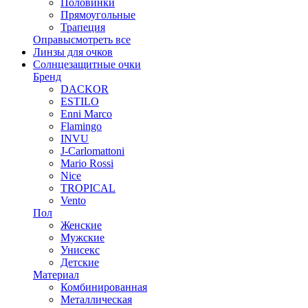
Половинки
Прямоугольные
Трапеция
Оправы
смотреть все
Линзы для очков
Солнцезащитные очки
Бренд
DACKOR
ESTILO
Enni Marco
Flamingo
INVU
J-Carlomattoni
Mario Rossi
Nice
TROPICAL
Vento
Пол
Женские
Мужские
Унисекс
Детские
Материал
Комбинированная
Металлическая