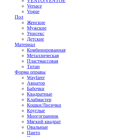
VENTO/VENTOE
Versace
Vogue
Пол
Женские
Мужские
Унисекс
Детские
Материал
Комбинированная
Металлическая
Пластмассовая
Титан
Форма оправы
Wayfarer
Авиатор
Бабочки
Квадратные
Клабмастер
Кошки/Лисички
Круглые
Многогранник
Мягкий квадрат
Овальные
Панто